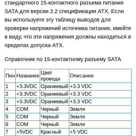
стандартного 15-контактного разъема питания
SATA для версии 2.2 спецификации ATX. Если
вы используете эту таблицу выводов для
проверки напряжений источника питания, имейте
в виду, что эти напряжения должны находиться в
пределах допуска ATX.
Справочник по 15-контактному разъему SATA
Цвет
Пин
Название
Описание
провода
1
+3.3VDC
Оранжевый
+3.3 VDC
2
+3.3VDC
Оранжевый
+3.3 VDC
3
+3.3VDC
Оранжевый
+3.3 VDC
4
COM
Черный
Земля
5
COM
Черный
Земля
6
COM
Черный
Земля
7
+5VDC
Красный
+5 VDC