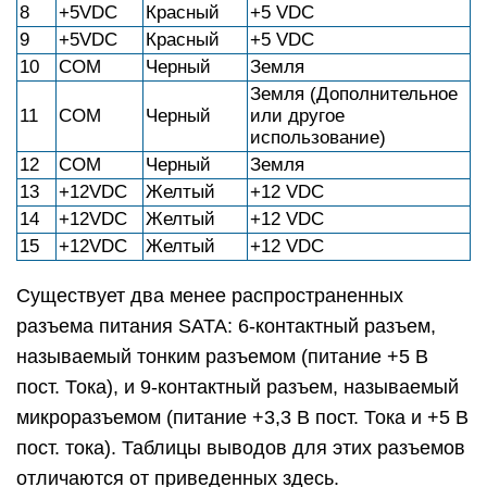
8
+5VDC
Красный
+5 VDC
9
+5VDC
Красный
+5 VDC
10
COM
Черный
Земля
Земля (Дополнительное
11
COM
Черный
или другое
использование)
12
COM
Черный
Земля
13
+12VDC
Желтый
+12 VDC
14
+12VDC
Желтый
+12 VDC
15
+12VDC
Желтый
+12 VDC
Существует два менее распространенных
разъема питания SATA: 6-контактный разъем,
называемый тонким разъемом (питание +5 В
пост. Тока), и 9-контактный разъем, называемый
микроразъемом (питание +3,3 В пост. Тока и +5 В
пост. тока). Таблицы выводов для этих разъемов
отличаются от приведенных здесь.