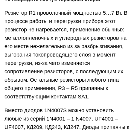
размеры намного больше и меньше угол обзора.
Лампа приклеена к внутренней стороне
прозрачной крышки корпуса цианакриловым
клеем. Сенсор Е1 сделан из металлического
корпуса импортного германиевого транзистора
типа SFT352, учитывайте, что ни один из его
выводов не соединен с корпусом транзистора.
Можно использовать имеющие немного другие
размеры корпуса отечественные транзисторы
МП39, ГТ402 и аналогичные.
На разноцветные щупы XI, Х2 надеты
термоусадочные трубки разных цветов, что
облегчает их идентификацию, когда на рабочем
столе используется несколько измерительных