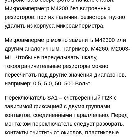
текстолитовых стойках, применен
сопротивлением около 300 Ом от электронного
балласта компактной электролюминесцентной
ламы «Camelion LH26- AS-M Е27 Т3», обозначен
как MZ5. Подойдет любой аналогичный
сопротивлением 270… 330 Ом при комнатной
температуре. Чем мощнее лампа, тем меньшего
сопротивления терморезистор в ней может быть
установлен. При формовке его жестких выводов
не повредите корпус терморезистора.
Резистор R1 проволочный мощностью 5…7 Вт. В
процессе работы и перегрузки прибора этот
резистор не нагревается, применение обычных
металлопленочных и углеродных резисторов на
его месте нежелательно из-за разбрызгивания,