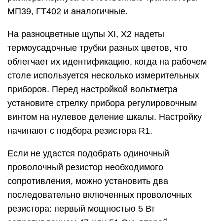
установить на их место резисторы чуть большего
сопротивления, а параллельно с каждым из этих
резисторов включить по 2 шт. последовательно
включенных резисторов мощностью 0.25 Вт
сопротивлением сотни кОм – единицы МОм.
После необходимых проверок изготовленного
прибора не испытывайте из любопытства защиту
на RT1 ненужными перегрузками. Если
понадобится этим вольтметром найти фазный
провод сетевой проводки, желательно
переключить SA1 в положение «750 В», что
повысит безопасность его использования.