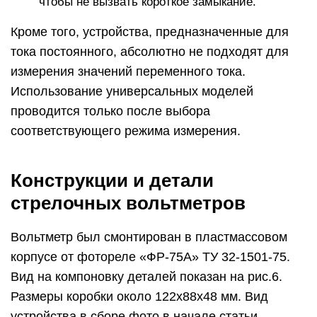
М1. Чтобы не переделывать шкалу,
токоограничительные резисторы можно
пересчитать под другие значения диапазонов,
например: 0.5, 5.0, 50, 500 Вольт.
Переключатель SA1 – счетверенный П2К с
зависимой фиксацией с двумя группами
контактов, соединенными параллельно. Перед
монтажом переключатель следует разобрать,
контакты очистить от окислов, пластиковые
корпусы кнопок изнутри вычистить и промыть
этиловым спиртом. При сборке переключателя
трущиеся пластмассовые и металлические части
можно смазать густой силиконовой смазкой для
оргтехники.
Терморезистор RT1 установлен на