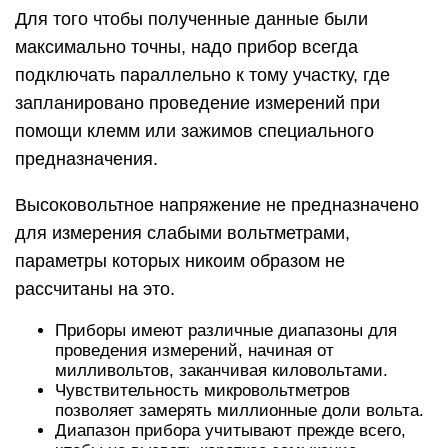
соответствующего режима измерения.
Конструкции и детали
стрелочных вольтметров
Вольтметр был смонтирован в пластмассовом
корпусе от фотореле «ФР-75А» ТУ 32-1501-75.
Вид на компоновку деталей показан на рис.6.
Размеры коробки около 122x88x48 мм. Вид
устройства в сборе фото в начале статьи.
Микроамперметр М4200 без встроенных
резисторов, при их наличии, резисторы нужно
удалить из корпуса микроамперметра.
Микроамперметр можно заменить М42300 или
другим аналогичным, например, М4260. М2003-