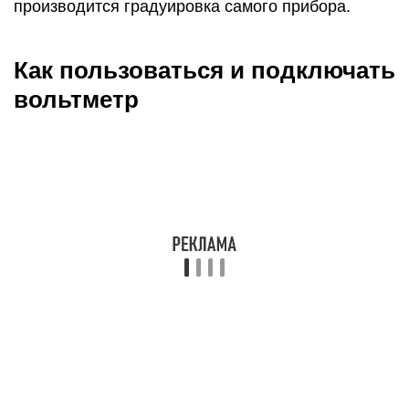
Высоковольтное напряжение не предназначено
для измерения слабыми вольтметрами,
параметры которых никоим образом не
рассчитаны на это.
Приборы имеют различные диапазоны для
проведения измерений, начиная от
милливольтов, заканчивая киловольтами.
Чувствительность микровольтметров
позволяет замерять миллионные доли вольта.
Диапазон прибора учитывают прежде всего,
чтобы не вызвать короткое замыкание.
Кроме того, устройства, предназначенные для
тока постоянного, абсолютно не подходят для
измерения значений переменного тока.
Использование универсальных моделей
проводится только после выбора