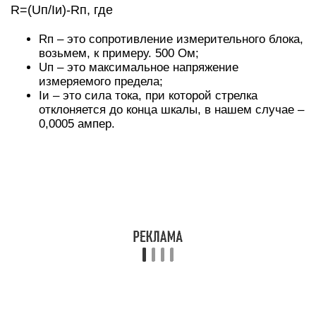
R=(Uп/Iи)-Rп, где
Rп – это сопротивление измерительного блока,
возьмем, к примеру. 500 Ом;
Uп – это максимальное напряжение
измеряемого предела;
Iи – это сила тока, при которой стрелка
отклоняется до конца шкалы, в нашем случае –
0,0005 ампер.
Для несложного
вольтметра из китайского
амперметра
можно выбрать следующие
резисторы:
для первого предела – 1,5 кОм;
для второго – 19,5 кОм;
для третьего – 199,5;
для четвертого – 1999,5.
А вот относительная величина сопротивления
этого прибора будет равна 2 кОм/В. Конечно,