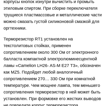
выгорания токопроводящего слоя в момент
перегрузки, из-за чего изменяется
сопротивление резисторов, с последующим их
обрывом. Остальные резисторы любого типа
общего применения, R3 – R5 припаяны к
соответствующим контактам SA1.
Вместо диодов 1N4007S можно установить
любые из серий 1N4001 – 1 N4007, UF4001 –
UF4007, КД209, КД243, КД247. Диоды припаяны к
лепестковым контактам микроамперметра.
Лампа тлеющего разряда HL1 малогабаритная
импортная оранжевого свечения, была выбрана
из нескольких десятков, самой яркой оказалась
миниатюрная лампочка от подсветки клавиш
импортных роторных выключателей. Неплохой
результат был и у тиратронов МТХ-90, но их