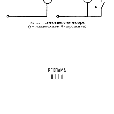
сопротивления Rx. Поэтому шкала прибора
может быть непосредственно проградуирована
в Омах. Ключ K используется для установки
стрелки прибора в нулевое
положение. Омметры параллельного типа
удобнее применять для измерения
небольших сопротивлений
Измерение сопротивлений можно также
осуществлять логометрами. На рис.
3.9.2 приведена принципиальная схема
логометра.