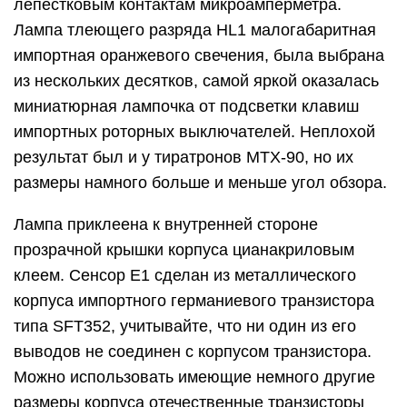
приборов. Перед настройкой вольтметра
установите стрелку прибора регулировочным
винтом на нулевое деление шкалы. Настройку
начинают с подбора резистора R1.
Если не удастся подобрать одиночный
проволочный резистор необходимого
сопротивления, можно установить два
последовательно включенных проволочных
резистора: первый мощностью 5 Вт
сопротивлением 47 или 51 Ом, второй
мощностью 2…3 Вт сопротивлением 3…12 Ом,
также можно применить самодельный.
После поочередно подбирают сопротивление
резисторов R3 – R5. При отсутствии мощных
резисторов подходящего сопротивления, можно