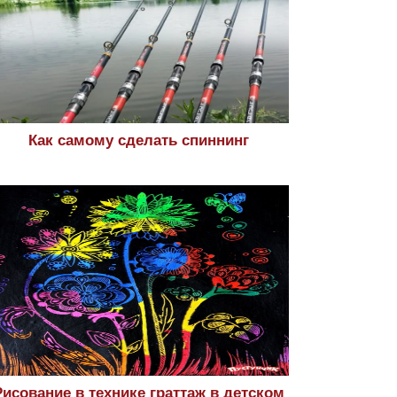
Как самому сделать спиннинг
Рисование в технике граттаж в детском