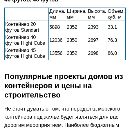
Длина,
Ширина,
Высота,
Объем,
мм
мм
мм
куб. м
Контейнер 20
5898
2352
2393
33,1
футов Standart
Контейнер 40
12036
2350
2697
76,3
футов Hight Cube
Контейнер 45
13556
2352
2698
86,0
футов Hight Cube
Популярные проекты домов из
контейнеров и цены на
строительство
Не стоит думать о том, что переделка морского
контейнера под жилье будет являться для вас
дорогим мероприятием. Наиболее бюджетным