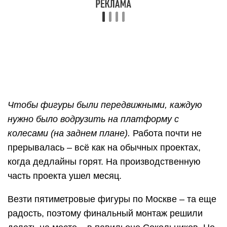
когда дедлайны горят. На производственную
часть проекта ушел месяц.
Везти пятиметровые фигуры по Москве – та еще
радость, поэтому финальный монтаж решили
делать на месте – в павильоне Сокольников. Но
даже для перевозки еще не собранных
картонных конструкций, потребовались
десятитонные фуры.
Объекты картонного города ждут праздника в
павильоне
Успеть в последний момент
реализовать все свежие «хотелки» компаний и
подразделений, заморить бессонными ночами
декораторов, самим не спать двое суток на
площадке – вот как строился наш город.