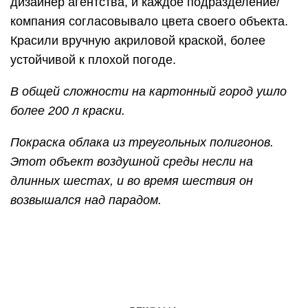
дизайнер агентства, и каждое подразделение/
компания согласовывало цвета своего объекта.
Красили вручную акриловой краской, более
устойчивой к плохой погоде.
В общей сложности на картонный город ушло
более 200 л краски.
Покраска облака из треугольных полигонов.
Этот объект воздушной среды несли на
длинных шестах, и во время шествия он
возвышался над парадом.
Чтобы фигуры были передвижными, каждую
нужно было водрузить на платформу с
колесами (на заднем плане).
Работа почти не
прерывалась – всё как на обычных проектах,