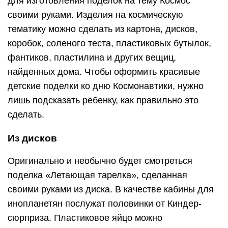
поделка «Летающая тарелка», сделанная
своими руками из диска. В качестве кабины для
инопланетян послужат половинки от Киндер-
сюрприза. Пластиковое яйцо можно
использовать частично, так его будет намного
удобнее закрепить на тарелке. Не забудьте
раскрасить летающую тарелку вместе с
малышом или наклеить сверху поделки
звездочки, игрушечные глазки и другие
предметы по желанию.
Из пластилина
Чтобы смастерить подходящего для выставки в
детском саду или школе космонавта, необходимо
иметь пластилин любимых цветов и фантазию.