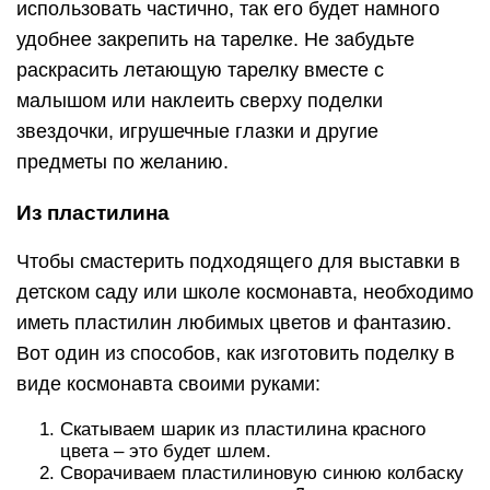
Вот один из способов, как изготовить поделку в
виде космонавта своими руками:
Скатываем шарик из пластилина красного
цвета – это будет шлем.
Сворачиваем пластилиновую синюю колбаску
и превращаем в пружинку. Делаем несколько
спиралек, которые станут ручками и ножками
героя поделки – космонавта.
Из желтого или белого пластилина формируем
иллюминатор для шлема, прорисовываем
лицо.
Прикрепляем к скафандру перчатки и обувь,
слепленную из красного цвета.
Нарезаем несколько небольших полосок
красного тона, лепим снаряжение для
космонавта и прикрепляем его к скафандру.