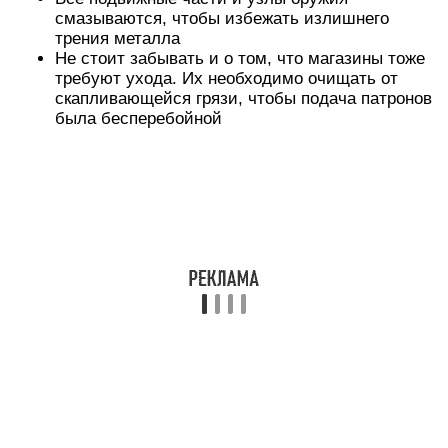
видоизмененных его версий.
В 2014 году в продажу поступила более
компактная версия оружия – пистолет Grand
Power t11, который производился на известном
оружейном заводе имени Дегтярева. Однако
пользователи, которые испытали новинку на
практике, посчитали ее слишком ненадежной в
сравнении с традиционным Grand Power t12.