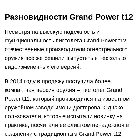
Рисунок 4. Разновидности травмата: 1 и 2 —
модель Т11, 3 и 4 — подвид Т11-F
В 2015 году компания «Фортуна» выпустила в
продажу еще одну версию травматического
пистолета — Grand Power t11-F. В данной
модели были реализованы все функции
первоначальной версии, но при сниженном весе
и габаритах оружия (рисунок 4).