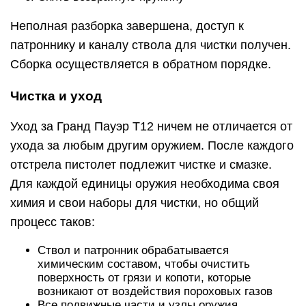
процесс таков:
Ствол и патронник обрабатывается
химическим составом, чтобы очистить
поверхность от грязи и копоти, которые
возникают от воздействия пороховых газов
Все подвижные части и узлы оружия
смазываются, чтобы избежать излишнего
трения металла
Не стоит забывать и о том, что магазины тоже
требуют ухода. Их необходимо очищать от
скапливающейся грязи, чтобы подача патронов
была бесперебойной
Разновидности Grand Power t12
Несмотря на высокую надежность и
функциональность пистолета Grand Power t12,
отечественные производители огнестрельного
оружия все же решили выпустить и несколько