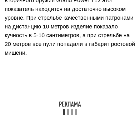
вторичного оружия Grand Power T12 этот
показатель находится на достаточно высоком
уровне. При стрельбе качественными патронами
на дистанцию 10 метров изделие показало
кучность в 5-10 сантиметров, а при стрельбе на
20 метров все пули попадали в габарит ростовой
мишени.
Сборка и разборка Гранд Пауэра
Как упоминалось выше, пистолет просто устроен
и несложно разбирается. Благодаря этому
оружие легко обслуживать и чистить. Неполная
разборка пистолета чем-то напоминает разборку
ПМ. Вот порядок неполной разборки:
Отсоединить магазин
Проверить патронник на отсутствие патрона