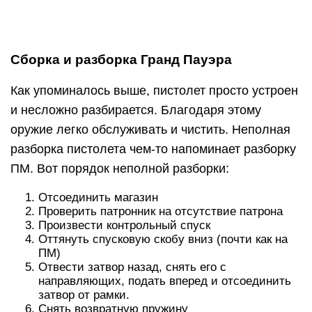
Произвести контрольный спуск
Оттянуть спусковую скобу вниз (почти как на
ПМ)
Отвести затвор назад, снять его с
направляющих, подать вперед и отсоединить
затвор от рамки.
Снять возвратную пружину
Неполная разборка завершена, доступ к
патроннику и каналу ствола для чистки получен.
Сборка осуществляется в обратном порядке.
Чистка и уход
Уход за Гранд Пауэр T12 ничем не отличается от
ухода за любым другим оружием. После каждого
отстрела пистолет подлежит чистке и смазке.
Для каждой единицы оружия необходима своя
химия и свои наборы для чистки, но общий