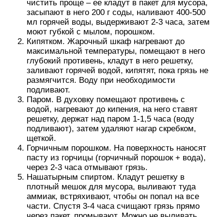
чистить проще – ее кладут в пакет для мусора,
засыпают в него 200 г соды, наливают 400-500
мл горячей воды, выдерживают 2-3 часа, затем
моют губкой с мылом, порошком.
Кипятком. Жарочный шкаф нагревают до
максимальной температуры, помещают в него
глубокий противень, кладут в него решетку,
заливают горячей водой, кипятят, пока грязь не
размягчится. Воду при необходимости
подливают.
Паром. В духовку помещают противень с
водой, нагревают до кипения, на него ставят
решетку, держат над паром 1-1,5 часа (воду
подливают), затем удаляют нагар скребком,
щеткой.
Горчичным порошком. На поверхность наносят
пасту из горчицы (горчичный порошок + вода),
через 2-3 часа отмывают грязь.
Нашатырным спиртом. Кладут решетку в
плотный мешок для мусора, выливают туда
аммиак, встряхивают, чтобы он попал на все
части. Спустя 3-4 часа счищают грязь прямо
через пакет, промывают. Можно не выливать