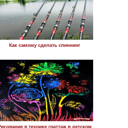
Как самому сделать спиннинг
Рисование в технике граттаж в детском