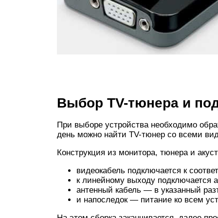
Выбор TV-тюнера и по
При выборе устройства необходимо обра
день можно найти TV-тюнер со всеми в
Конструкция из монитора, тюнера и акус
видеокабель подключается к соотве
к линейному выходу подключается а
антенный кабель — в указанный раз
и напоследок — питание ко всем ус
На этом сборка заканчивается, далее пр