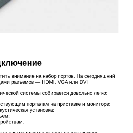
дключение
тить внимание на набор портов. На сегодняшний
идами разъемов — HDMI, VGA или DVI
тической системы собирается довольно легко:
тствующим порталам на приставке и мониторе;
кустическая установка;
ъем;
тройствам.
осто настраиваются каналы по инструкции,