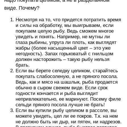
надо покупать целиком, а не в разделанном
виде. Почему?
Несмотря на то, что придется потратить время
и силы на обработку, мы выигрываем, если
покупаем целую рыбу. Ведь сможем многое
увидеть и понять. Например, не мутны ли
глаза рыбины, упруга ли плоть, как выглядят
жабры (более насыщенный цвет – это уже
негодность). Запах горьковатый с гнильцом
должен насторожить – такую рыбу нельзя
брать.
Если вы берете селедку целиком, старайтесь
покупать слабосоленую, а не пряного посола.
Ведь, как и мясо на шашлык, рыба продается
обычно в сыром свежем виде. Если срок
годности кончается и рыба выглядит
непривлекательно, ее маринуют. Посему филе
сельди пряного посола лучше не брать!
Если вы купили рыбу целиком в рассоле, вы
можете увидеть, цел ли ее покров. Т.к. на нем
не должно быть ни дыр, ни пятен, ни надрезов.