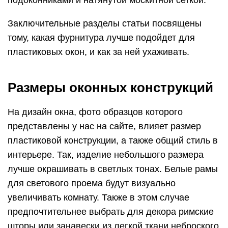
Большие проемы легко украсить с помощью
драпированных штор, полотна с крупным
рисунком. Тем, кто предпочитает строгий,
сдержанный стиль, можно посоветовать
приобрести длинные жалюзи. Обилие новых
материалов, применение модных технологий
предоставляет нам возможность удачно сочетать
оформление окон с внутренним убранством
квартиры и фасадом здания.
Панорамные окна
Последние тенденции в архитектуре и дизайне
интерьеров склоняются к использованию
больших панорамных окон. Остекление от стены