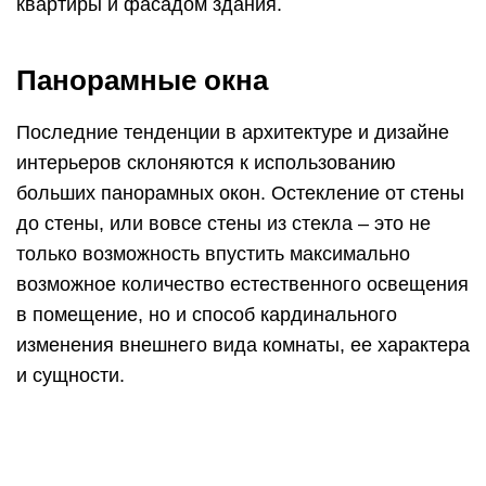
Возможно в силу менталитета, на который
оказывают влияние климатические особенности
нашей страны, большинство наших
соотечественников считают, что больше
панорамные окна не для России, что это
«слишком холодно». Из-за страха замерзнуть
посреди суровой российской зимы, многие
домовладельцы ограничивают себя в
возможности наслаждаться солнечным светом
максимально возможное время в течение суток.
И речь идет не только о личных и общих
комнатах, но и об утилитарных помещениях. В
нашей стране редко можно увидеть ванную
комнату в стандартной квартире с окном. Тоже