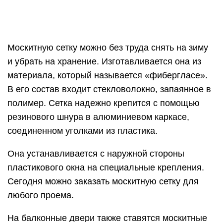
жесткостью стыков между тонкой алюминиевой
рамой и пластиковыми уголками.
Серый цвет москитной сетки обеспечивает
хорошую видимость и не меняется с течением
времени. За сеткой достаточно просто
ухаживать: достаточно лишь периодически
протирать ее влажной тряпкой.
На этих фото показаны пластиковые окна с
подоконниками и натянутой москитной сеткой:
Заключительные разделы статьи посвящены
тому, какая фурнитура лучше подойдет для
пластиковых окон, и как за ней ухаживать.
Размеры оконных конструкций