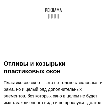
поэтому глазу обитателей дома незаметны.
Отливы и козырьки предназначены не только
для отвода осадков, но и для
защиты
монтажного шва
под окном. Если шов не закрыть
вовремя, влага повредит его, что может
привести к разрушению стены и к выпадению
окна. Даже если у вас установлено
дорогостоящее окно из ПВХ без качественного
водоотлива, оно в скором времени, буквально
через пару лет, может прийти в негодность.