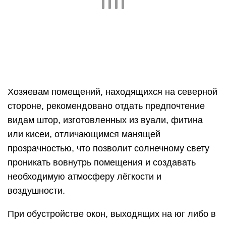
проникать вовнутрь помещения и создавать
необходимую атмосферу лёгкости и
воздушности.
При обустройстве окон, выходящих на юг либо в
случаях, когда хозяева предпочитают полностью
изолировать своё жильё от проникновения
любопытных взглядов, идеальным решением
станут шторы из не пропускающих дневной свет
материалов. Выражаться подобное решение
может в использовании модного сегодня
блэкаута или плотных смесовых тканей.
Не менее оригинальным и супермодным
решением в 2021 году считается украшение окон
шторами из плотного льна, с чётко выраженной
естественной фактурой, без яркой окраски,