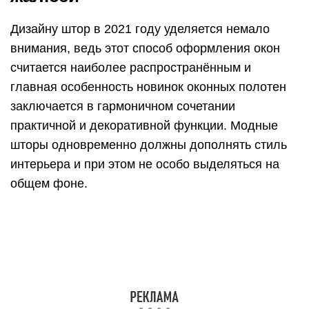
Дизайну штор в 2021 году уделяется немало
внимания, ведь этот способ оформления окон
считается наиболее распространённым и
главная особенность новинок оконных полотен
заключается в гармоничном сочетании
практичной и декоративной функции. Модные
шторы одновременно должны дополнять стиль
интерьера и при этом не особо выделяться на
общем фоне.
Хозяевам помещений, находящихся на северной
стороне, рекомендовано отдать предпочтение
видам штор, изготовленных из вуали, фитина
или кисеи, отличающимся манящей
прозрачностью, что позволит солнечному свету