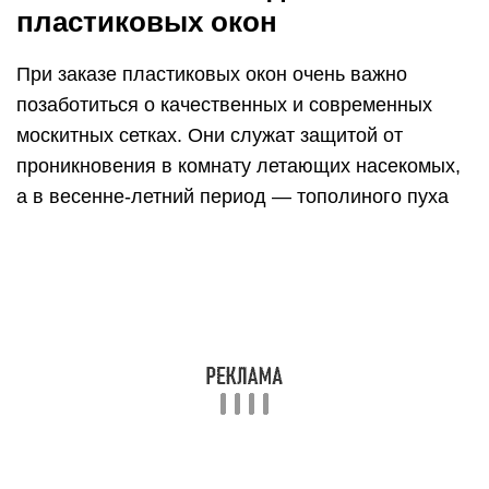
полимер. Сетка надежно крепится с помощью
резинового шнура в алюминиевом каркасе,
соединенном уголками из пластика.
Она устанавливается с наружной стороны
пластикового окна на специальные крепления.
Сегодня можно заказать москитную сетку для
любого проема.
На балконные двери также ставятся москитные
сетки; при этом они крепятся к раме двери
боковыми петлями и фиксируются магнитной
защелкой с обратной стороны. Несмотря на
удобство эксплуатации, они недолговечны и
через 3-4 года после установки начинают
провисать. Это связано с недостаточной