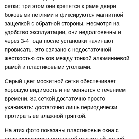
На дизайн окна, фото образцов которого
представлены у нас на сайте, влияет размер
пластиковой конструкции, а также общий стиль в
интерьере. Так, изделие небольшого размера
лучше окрашивать в светлых тонах. Белые рамы
для светового проема будут визуально
увеличивать комнату. Также в этом случае
предпочтительнее выбрать для декора римские
шторы или занавески из легкой ткани неброского
цвета. Пышные гардины со складками будут
неуместны. Если у вас узкое окно,
рекомендуется приобрести на него
горизонтальные жалюзи, поскольку поперечные
линии несколько сгладят такие пропорции.
Рулонные шторы в интерьере
помещения