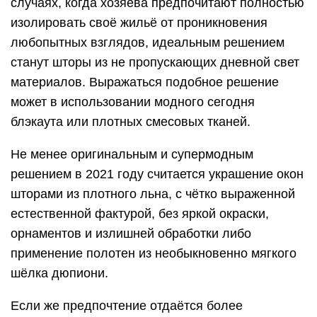
орнаментов и излишней обработки либо
применение полотен из необыкновенно мягкого
шёлка дюпиони.
Если же предпочтение отдаётся более
красочным и изысканным комбинациям, то в этом
случае следует присмотреться к изделиям со
спокойным геометрическим орнаментом,
вариантам с некрупными элементами
ботанического принта или к шторам с цветами,
без дополнений в виде витиеватых и сложных
узоров.
Что касается жалюзи, то в зависимости от
способа расположения планок, подобные
изделия могут быть горизонтальными или
вертикальными, иметь разную ширину пластин и