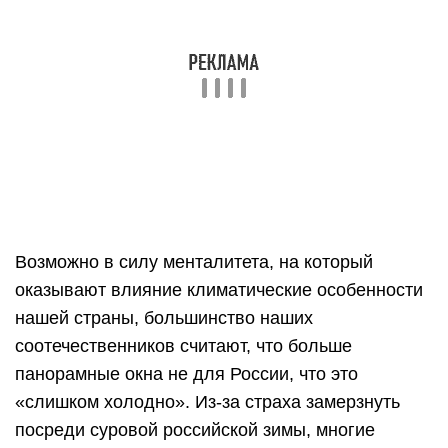
самое касается и подсобных помещений.
Но современные энергосберегающие технологии
позволяют нам не беспокоиться о морозах,
большое и светлое окно может быть теплым и
функциональным. Но это не значит, что правило
«чем больше окно, тем будет лучше», действует
во всех ситуациях. Безусловно, необходимо
рассматривать размер и дизайн оконного
проема, исходя из общей концепции всего
помещения.
Панорамное остекление способно кардинально
преобразить вашу спальню, например, стерев
границы пространства. Если за вашим окном
открывается прекрасный вид, то почему бы не
позволить ему проникнуть внутрь помещения?