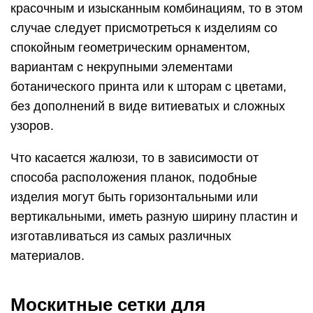
изготавливаться из самых различных
материалов.
Москитные сетки для
пластиковых окон
При заказе пластиковых окон очень важно
позаботиться о качественных и современных
москитных сетках. Они служат защитой от
проникновения в комнату летающих насекомых,
а в весенне-летний период — тополиного пуха
Москитную сетку можно без труда снять на зиму
и убрать на хранение. Изготавливается она из
материала, который называется «фибергласе».
В его состав входит стекловолокно, запаянное в