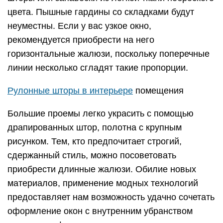
до стены, или вовсе стены из стекла – это не
только возможность впустить максимально
возможное количество естественного освещения
в помещение, но и способ кардинального
изменения внешнего вида комнаты, ее характера
и сущности.