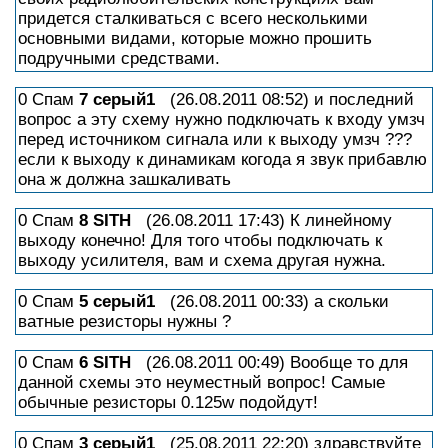
придется сталкиваться с всего несколькими
основными видами, которые можно прошить
подручными средствами.
0 Спам
7
серый1
(26.08.2011 08:52) и последний
вопрос а эту схему нужно подключать к входу умзч
перед источником сигнала или к выходу умзч ???
если к выходу к динамикам когода я звук прибавлю
она ж должна зашкаливать
0 Спам
8
SITH
(26.08.2011 17:43) К линейному
выходу конечно! Для того чтобы подключать к
выходу усилителя, вам и схема другая нужна.
0 Спам
5
серый1
(26.08.2011 00:33) а скольки
ватные резисторы нужны ?
0 Спам
6
SITH
(26.08.2011 00:49) Вообще то для
данной схемы это неуместный вопрос! Самые
обычные резисторы 0.125w подойдут!
0 Спам
3
серый1
(25.08.2011 22:20) здравствуйте