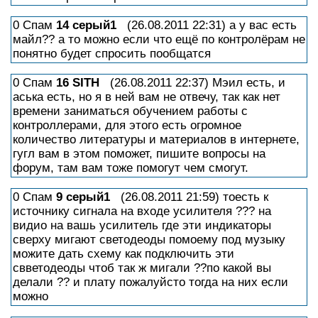
0 Спам
14
серый1
(26.08.2011 22:31) а у вас есть
майл?? а то можно если что ещё по контролёрам не
понятно будет спросить пообщатся
0 Спам
16
SITH
(26.08.2011 22:37) Мэил есть, и
аська есть, но я в ней вам не отвечу, так как нет
времени заниматься обучением работы с
контроллерами, для этого есть огромное
количество литературы и материалов в интернете,
гугл вам в этом поможет, пишите вопросы на
форум, там вам тоже помогут чем смогут.
0 Спам
9
серый1
(26.08.2011 21:59) тоесть к
источнику сигнала на входе усилителя ??? на
видио на вашь усилитель где эти индикаторы
сверху мигают светодеоды помоему под музыку
можите дать схему как подключить эти
свветодеоды чтоб так ж мигали ??по какой вы
делали ?? и плату пожалуйсто тогда на них если
можно