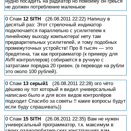
нудно посадить на радиатор но помойму он греься
не должен потребление маленькое
0 Спам
12
SITH
(26.08.2011 22:22) Напишу в
десятый раз: Этот стрелочный индикатор
подключается параллельно с усилителем к
линейному выходу компьютера! нету там
предварительных усилителей, и тому подобных
промежуточных устройств! Про 8 тысяч — это
бредятина, так как программатор (к примеру для
AVR контроллеров) собирается в ручную с
затратами порядка 20 гривен. (в переводе на рубли
это около 100 рублей).
0 Спам
13
серый1
(26.08.2011 22:28) ого чёто
дёшево ну тот который я видил универсальный
написано было и для всех видов контролёров
подходит Спасибо за советы !! какие вопросы будут
если буду спрашивать))
0 Спам
15
SITH
(26.08.2011 22:35) Вам не нужен
универсальный программатор, т.к. максимум в
своих радиолюбительских конструкциях вам