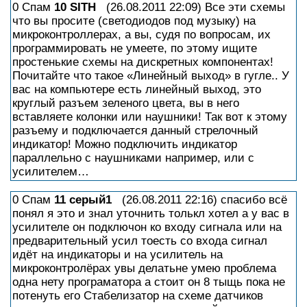
0 Спам
10
SITH
(26.08.2011 22:09) Все эти схемы
что вы просите (светодиодов под музыку) на
микроконтроллерах, а вы, судя по вопросам, их
программировать не умеете, по этому ищите
простенькие схемы на дискретных компонентах!
Почитайте что такое «Линейный выход» в гугле.. У
вас на компьютере есть линейный выход, это
круглый разъем зеленого цвета, вы в него
вставляете колонки или наушники! Так вот к этому
разъему и подключается данный стрелочный
индикатор! Можно подключить индикатор
параллельно с наушниками например, или с
усилителем…
0 Спам
11
серый1
(26.08.2011 22:16) спасибо всё
понял я это и знал уточнить толькл хотел а у вас в
усилителе он подключон ко входу сигнала или на
предварительный усил тоесть со входа сигнал
идёт на индикаторы и на усилитель на
микроконтролёрах увы делатьне умею проблема
одна нету програматора а стоит он 8 тыщь пока не
потенуть его Стабелизатор на схеме датчиков