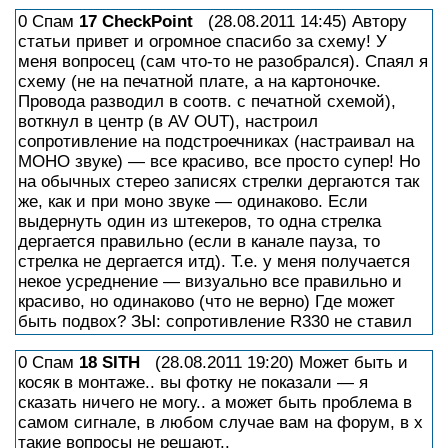
0 Спам
17
CheckPoint
(28.08.2011 14:45) Автору
статьи привет и огромное спасибо за схему! У
меня вопросец (сам что-то не разобрался). Спаял я
схему (не на печатной плате, а на картоночке.
Провода разводил в соотв. с печатной схемой),
воткнул в центр (в AV OUT), настроил
сопротивление на подстроечниках (настраивал на
МОНО звуке) — все красиво, все просто супер! Но
на обычных стерео записях стрелки дергаются так
же, как и при моно звуке — одинаково. Если
выдернуть один из штекеров, то одна стрелка
дергается правильно (если в канале пауза, то
стрелка не дергается итд). Т.е. у меня получается
некое усреднение — визуально все правильно и
красиво, но одинаково (что не верно) Где может
быть подвох? ЗЫ: сопротивление R330 не ставил
0 Спам
18
SITH
(28.08.2011 19:20) Может быть и
косяк в монтаже.. вы фотку не показали — я
сказать ничего не могу.. а может быть проблема в
самом сигнале, в любом случае вам на форум, в х
такие вопросы не решают..