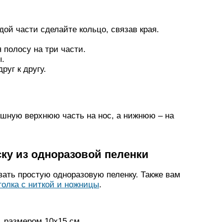
дой части сделайте кольцо, связав края.
полосу на три части.
ы.
руг к другу.
ошную верхнюю часть на нос, а нижнюю – на
ку из одноразовой пеленки
ать простую одноразовую пеленку. Также вам
голка с ниткой и ножницы
.
, размером 10х15 см.