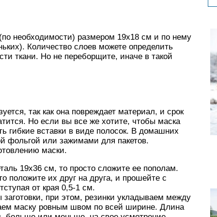
(по необходимости) размером 19х18 см и по нему
ньких). Количество слоев можете определить
ти ткани. Но не переборщите, иначе в такой
уется, так как она повреждает материал, и срок
тится. Но если вы все же хотите, чтобы маска
ть гибкие вставки в виде полосок. В домашних
й фольгой или зажимами для пакетов.
отовлению маски.
аль 19х36 см, то просто сложите ее пополам.
то положите их друг на друга, и прошейте с
ступая от края 0,5-1 см.
 заготовки, при этом, резинки укладываем между
аем маску ровным швом по всей ширине. Длина
ть больше или меньше, на свое усмотрение.