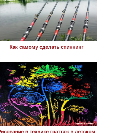
Как самому сделать спиннинг
Рисование в технике граттаж в детском