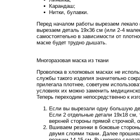
Карандаш;
Нитки, булавки.
Перед началом работы вырезаем лекало 
вырезаем деталь 19х36 см (или 2-4 мале
самостоятельно в зависимости от плотнос
маске будет трудно дышать.
Многоразовая маска из ткани
Проволока в хлопковых масках не использ
службы такого изделия значительно сокра
прилегала плотнее, советуем использова
условиях их можно заменить медицинско
Теперь переходим непосредственно к изг
Если вы вырезали одну большую дет
Если 2 отдельные детали 19х18 см, 
верхней стороны прямой строчкой, от
Вшиваем резинки в боковые стороны
двумя слоями ткани. Далее прошив
резинки 14-15 см. Вы можете сдела