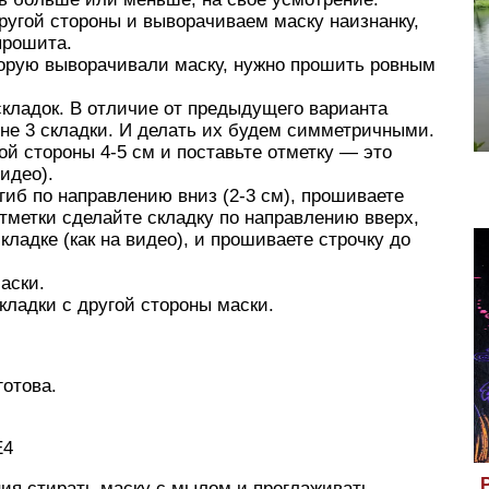
ругой стороны и выворачиваем маску наизнанку,
прошита.
торую выворачивали маску, нужно прошить ровным
кладок. В отличие от предыдущего варианта
 не 3 складки. И делать их будем симметричными.
вой стороны 4-5 см и поставьте отметку — это
видео).
гиб по направлению вниз (2-3 см), прошиваете
тметки сделайте складку по направлению вверх,
ладке (как на видео), и прошиваете строчку до
аски.
кладки с другой стороны маски.
готова.
E4
ния стирать маску с мылом и проглаживать