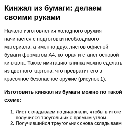
Изготовить кинжал из бумаги можно по такой
схеме:
Лист складываем по диагонали, чтобы в итоге
получился треугольник с прямым углом.
Получившийся треугольник снова складываем
пополам.
Готовую фигуру разворачиваем в исходное
положение и загибаем каждый угол, чтобы
кромка совпала с центральной линией сгиба.
Теперь заготовку складываем вдвое по
центральной линии сгиба.
Для того, чтобы сделать острие кинжала,
необходимо заправить концы в «кармашек» в
любую из сторон сложенной фигуры.
Второй лист сворачиваем в тонкую трубку и
проталкиваем ее в «кармашек» на острие
кинжала (примерно на ¾ ее длины)
Разглаживаем внешнюю часть трубки на треть
ее длины, после чего нужно загнуть сторону
под углом 90 градусов. Далее загните
разглаженный участок трубки под прямым