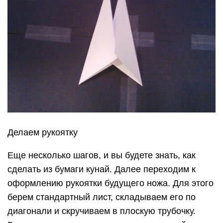
сделать из бумаги кунай. Далее переходим к
оформлению рукоятки будущего ножа. Для этого
берем стандартный лист, складываем его по
диагонали и скручиваем в плоскую трубочку.
Готовую рукоятку вставляем внутрь одной из
деталей заостренной формы. Боковые части
клинка складываем внутрь и склеиваем при
помощи клея для бумаги или скотча.
Теперь деталь с рукоятью вкладываем во
вторую такую же деталь, так же загибаем уголки
поделки и закрепляем их. Последним штрихом в
том, как сделать из бумаги кунай, станет
формирование кольца на рукоятке ножа. Для
этого берем полоску из бумаги средней ширины.
Из нее делаем трубочку, которую сжимаем в