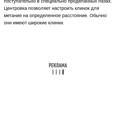
Кинжал из бумаги: делаем
своими руками
Начало изготовления холодного оружия
начинается с подготовки необходимого
материала, а именно двух листов офисной
бумаги форматом А4, которая и станет основой
кинжала. Также имитацию клинка можно сделать
из цветного картона, что превратит его в
красочное безопасное оружие (рисунок 1).