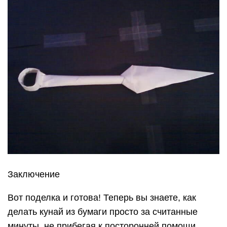
Заключение
Вот поделка и готова! Теперь вы знаете, как
делать кунай из бумаги просто за считанные
минуты, не прибегая к посторонней помощи.
Нож универсальный.
Он может резать, колоть и поражать на
расстоянии, как метательное оружие. Во время
метания, они теряются, следовательно, его
принято считать одноразовым оружием. Поэтому
конструкция метательного ножа, по
предложенным чертежам, проста и
универсальна, обеспечивает высокие
поражающие свойства, хорошо маскируется и не