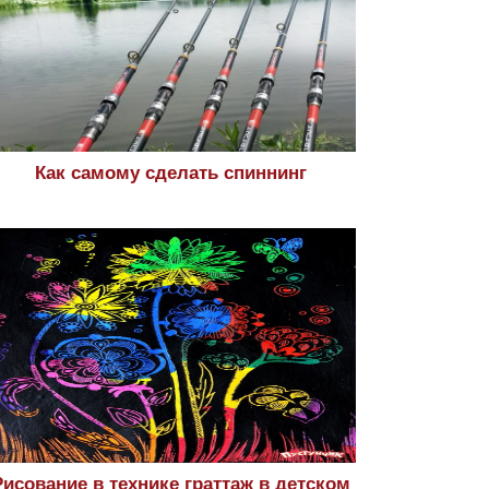
Как самому сделать спиннинг
Рисование в технике граттаж в детском