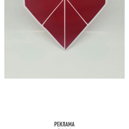
Положите его к себе изнаночной (обратной)
стороной. Нижние уголки треугольников —
загните. Положите листок лицевой стороной к
себе (переверните). Соедините уголок внизу с
верхним краем фигуры.