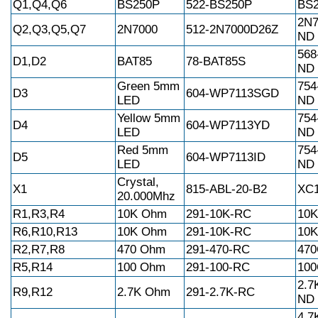
Q1,Q4,Q6
BS250P
522-BS250P
BS
2N7
Q2,Q3,Q5,Q7
2N7000
512-2N7000D26Z
ND
568
D1,D2
BAT85
78-BAT85S
ND
Green 5mm
754
D3
604-WP7113SGD
LED
ND
Yellow 5mm
754
D4
604-WP7113YD
LED
ND
Red 5mm
754
D5
604-WP7113ID
LED
ND
Crystal,
X1
815-ABL-20-B2
XC
20.000Mhz
R1,R3,R4
10K Ohm
291-10K-RC
10
R6,R10,R13
10K Ohm
291-10K-RC
10
R2,R7,R8
470 Ohm
291-470-RC
47
R5,R14
100 Ohm
291-100-RC
10
2.7
R9,R12
2.7K Ohm
291-2.7K-RC
ND
4.7