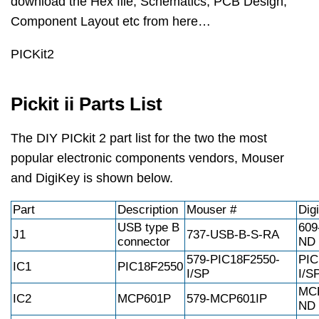
download the Hex file, Schematics, PCB Design,
Component Layout etc from here…
PICKit2
Pickit ii Parts List
The DIY PICkit 2 part list for the two the most
popular electronic components vendors, Mouser
and DigiKey is shown below.
Part
Description
Mouser #
Dig
USB type B
609
J1
737-USB-B-S-RA
connector
ND
579-PIC18F2550-
PIC
IC1
PIC18F2550
I/SP
I/S
MCP
IC2
MCP601P
579-MCP601IP
ND