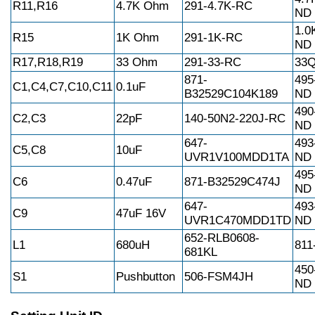
R11,R16
4.7K Ohm
291-4.7K-RC
ND
1.0
R15
1K Ohm
291-1K-RC
ND
R17,R18,R19
33 Ohm
291-33-RC
33
871-
495
C1,C4,C7,C10,C11
0.1uF
B32529C104K189
ND
490
C2,C3
22pF
140-50N2-220J-RC
ND
647-
493
C5,C8
10uF
UVR1V100MDD1TA
ND
495
C6
0.47uF
871-B32529C474J
ND
647-
493
C9
47uF 16V
UVR1C470MDD1TD
ND
652-RLB0608-
L1
680uH
811
681KL
450
S1
Pushbutton
506-FSM4JH
ND