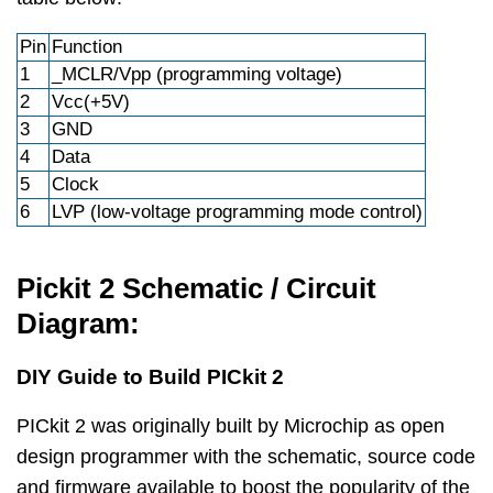
Pin
Function
1
_MCLR/Vpp (programming voltage)
2
Vcc(+5V)
3
GND
4
Data
5
Clock
6
LVP (low-voltage programming mode control)
Pickit 2 Schematic / Circuit
Diagram:
DIY Guide to Build PICkit 2
PICkit 2 was originally built by Microchip as open
design programmer with the schematic, source code
and firmware available to boost the popularity of the