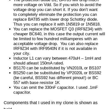
more voltage on Vdd. So if you wish to avoid the
voltage drop you can short it. If you don’t want
to completely eliminate the protection you can
replace BAT85 with lower drop Schottky diode.
Thus you can replace it with 1N5819 or 1N5818.
You can replace the MOSFET Q3 (IRF9Z34) with
cheaper BC640, in this case the output current will
be limited to few hundred milliamperes with an
acceptable voltage drop. You can also replace
IRF9Z34 with IRF9540N if it is not available in
your city.
Inductor L1 can vary between 470uH – 1mH and
should atleast 150mA rated.
BS170 can be substituted by VN2010L or BS107
BS250 can be substituted by VP2020L or BSS92
(be careful, BSS92 has different pinout!) or BC
557 with base resistor 1K
You can omit the 330nF capacitor. I used .1mF
capacitor.
Components that I used in my clone is shown as