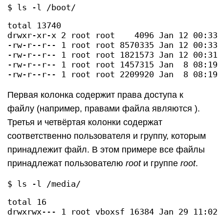
$ ls -l /boot/
total 13740

drwxr-xr-x 2 root root    4096 Jan 12 00:33 
-rw-r--r-- 1 root root 8570335 Jan 12 00:33
-rw-r--r-- 1 root root 1821573 Jan 12 00:31
-rw-r--r-- 1 root root 1457315 Jan  8 08:19 
Первая колонка содержит права доступа к
файлу (например, правами файла являются ).
Третья и четвёртая колонки содержат
соответственно пользователя и группу, которым
принадлежит файл. В этом примере все файлы
принадлежат пользователю
root
и группе
root
.
$ ls -l /media/
total 16
