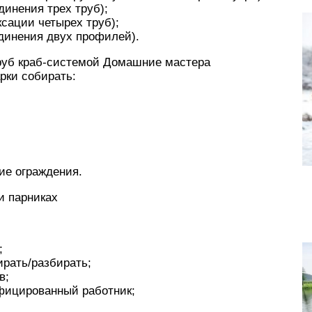
динения трех труб);
сации четырех труб);
динения двух профилей).
руб краб-системой Домашние мастера
рки собирать:
ие ограждения.
и парниках
;
ирать/разбирать;
в;
фицированный работник;