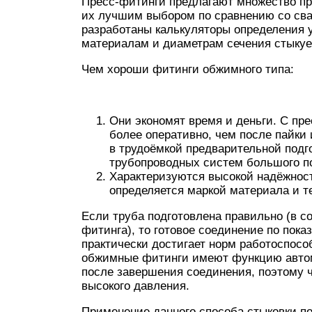
Пресс-фитинги предлагают множество пр
их лучшим выбором по сравнению со сва
разработаны калькуляторы определения
материалам и диаметрам сечения стыкуе
Чем хороши фитинги обжимного типа:
Они экономят время и деньги. С пр
более оперативно, чем после пайки 
в трудоёмкой предварительной подго
трубопроводных систем большого по
Характеризуются высокой надёжнос
определяется маркой материала и т
Если труба подготовлена ​​правильно (в 
фитинга), то готовое соединение по пок
практически достигает норм работоспосо
обжимные фитинги имеют функцию автома
после завершения соединения, поэтому 
высокого давления.
Применение данного способа стыковки п