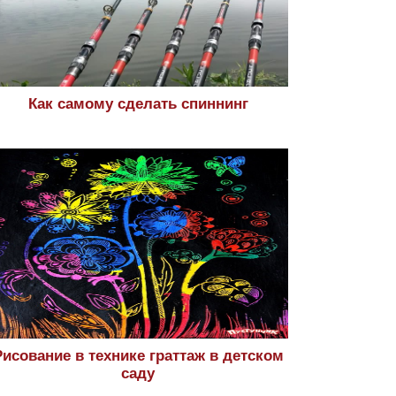
Как самому сделать спиннинг
Рисование в технике граттаж в детском
саду