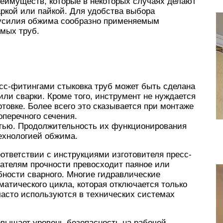
еимуществ, которые в некоторых случаях делают
ркой или пайкой. Для удобства выбора
 усилия обжима сообразно применяемым
мых труб.
есс-фитингами стыковка труб может быть сделана
или сварки. Кроме того, инструмент не нуждается
товке. Более всего это сказывается при монтаже
перечного сечения.
тью. Продолжительность их функционирования
ехнологией обжима.
соответствии с инструкциями изготовителя пресс-
азателям прочности превосходит паяное или
бности сварного. Многие гидравлические
тического цикла, которая отключается только
часто используются в технических системах
овышает уровень безопасность на рабочей