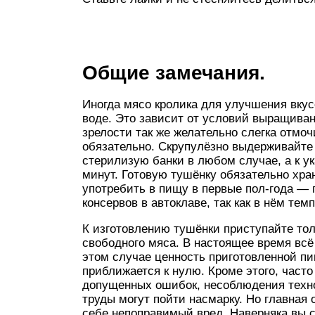
Общие замечания.
Иногда мясо кролика для улучшения вкусо
воде. Это зависит от условий выра­щива­
зрелости так же жела­тельно слегка отмо
обяза­тельно. Скру­пулёзно выдер­живай­те
стерилизую банки в любом случае, а к у
минут. Готовую тушёнку обя­за­тель­но хран
употребить в пищу в первые пол-года — 
консервов в автоклаве, так как в нём тем
К изготовлению тушёнки приступайте толь
свободного мяса. В настоящее время всё
этом случае ценность приготовленной пи
приближается к нулю. Кроме этого, часто
допущенных ошибок, несоблюдения техно
труды могут пойти насмарку. Но главная о
себе непоправимый вред. Наверняка вы с