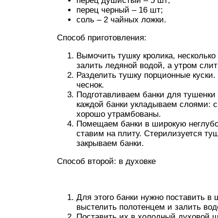
перец душистый – 5 шт;
перец черный – 16 шт;
соль – 2 чайных ложки.
Способ приготовления:
Вымочить тушку кролика, несколько 
залить ледяной водой, а утром слит
Разделить тушку порционные куски.
чеснок.
Подготавливаем банки для тушенки 
каждой банки укладываем слоями: с
хорошо утрамбованы.
Помещаем банки в широкую неглубо
ставим на плиту. Стерилизуется туш
закрываем банки.
Способ второй: в духовке
Для этого банки нужно поставить в 
выстелить полотенцем и залить вод
Поставить их в холодный духовой ш