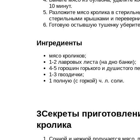
10 минут.
Разложите мясо кролика в стерильн
стерильными крышками и перевернит
Готовую остывшую тушенку уберите 
Ингредиенты
мясо кроликов;
1-2 лавровых листа (на дно банки);
4-5 горошин горького и душис­того п
1-3 гвоздички;
1 полную (с горкой) ч. л. соли.
3Секреты приготовлени
кролика
Сочной и нежной получается мясо, 