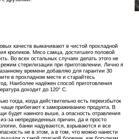
вых качеств выма­чивают в чистой про­хлад­ной
ния кроликов. Мясо самца, достигшего половой
чить. Во всех остальных случаях делать этого не
 режим стери­лиза­ции при при­гото­вле­нии. Лично я
казанному времени добавляю для гарантии 30
ите в про­хлад­ном месте и ста­рай­тесь
год. Наиболее надёжен способ приготовления
пература доходит до 120° C.
ко тогда, когда действительно есть переизбыток
 чаще прибегают к замораживанию продукта. В
щи будет намного выше, а опасность отравления
 из-за непредвиденных причин, да и просто
логии, банки надуваются, взрываются и все
пасность не в этом, а в том, что можно нанести
лышали о такой опасной болезни, как ботулизм.