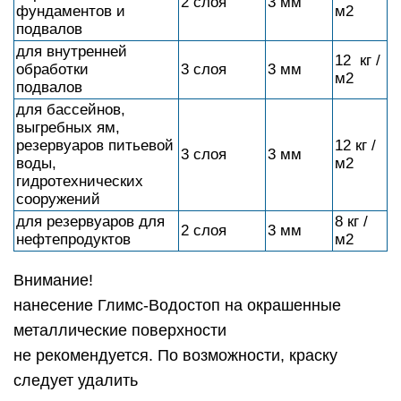
нанесение Глимс-Водостоп на окрашенные
металлические поверхности
не рекомендуется. По возможности, краску
следует удалить
Технические
характеристики
1,4 кг / 1 кв м / 1 мм
Расход
слоя
Сопротивление давлению
7 атм (прямое) / 2 атм
воды
(обратное)
Цвет
серый
Максимальный размер
0,6 мм
наполнителя
Количество воды
0,33 кг / 1 кг
Толщина слоя
2-3мм
Жизнеспособность
4 ч
раствора