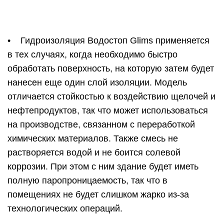
пола Водостоп. Видео
https://youtube.com/watch?v=AaDsO12irgI
Как надежно защитить пол от влаги
Повышенная влажность в таких помещениях как
ванная комната, туалет, кухня, часто доставляет
хозяевам немало хлопот. Пролитая на пол вода
быстро может просочиться к соседям, а
постоянное наличие влаги приводит к
образованию на стенах плесени и грибка.
Избежать всего этого можно, если оборудовать
надежную гидроизоляцию. Лучше всего для этих
целей использовать обмазочную гидроизоляцию
Водостоп.