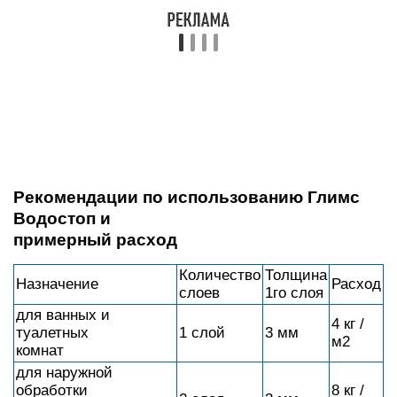
Назначение
Расход
слоев
1го слоя
для ванных и
4 кг /
туалетных
1 слой
3 мм
м2
комнат
для наружной
обработки
8 кг /
2 слоя
3 мм
фундаментов и
м2
подвалов
для внутренней
12 кг /
обработки
3 слоя
3 мм
м2
подвалов
для бассейнов,
выгребных ям,
резервуаров питьевой
12 кг /
3 слоя
3 мм
воды,
м2
гидротехнических
сооружений
для резервуаров для
8 кг /
2 слоя
3 мм
нефтепродуктов
м2
Внимание!