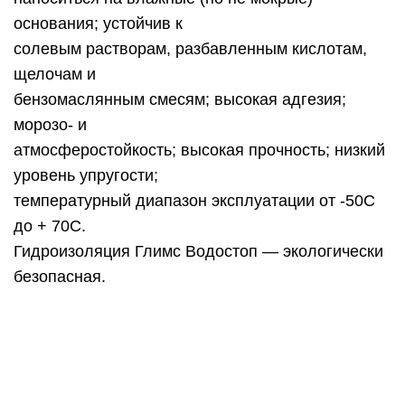
основания; устойчив к
солевым растворам, разбавленным кислотам,
щелочам и
бензомаслянным смесям; высокая адгезия;
морозо- и
атмосферостойкость; высокая прочность; низкий
уровень упругости;
температурный диапазон эксплуатации от -50С
до + 70С.
Гидроизоляция Глимс Водостоп — экологически
безопасная.
Рекомендации по использованию Глимс
Водостоп и
примерный расход
Количество
Толщина