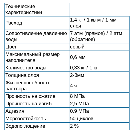
Прочность на сжатие
8 МПа
Прочность на изгиб
2,5 МПа
Адгезия
0,9 МПа
Морозостойкость
50 циклов
Водопоглощение
2 %
Разновидности материала
Под маркой Водостоп выпускается довольно
много моделей, которые имеют определенные
различия. О них стоит упомянуть отдельно,
чтобы покупатель знал, с чем может столкнуться
во время визита в гипермаркет строительных
материалов:
• Обмазочная гидроизоляция Ивсил Водостоп
служит для обработки стен, потолков и пола.