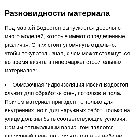
Причем материал пригоден не только для
внутренних, но и для наружных работ. Только на
улице должны быть соответствующие условия.
Самым оптимальным вариантом является
пасмурный день, потому что тогда на небе не
будет солнца, которое могло бы помешать
работе, слишком быстро испаряя влагу из
раствора. Но и дождя быть не должно, потому
что в этом случае работать вообще не
получится, ведь нанесенный слой сразу будет
размывать.
• Гидроизоляция Водостоп Glims применяется
в тех случаях, когда необходимо быстро
обработать поверхность, на которую затем будет
нанесен еще один слой изоляции. Модель