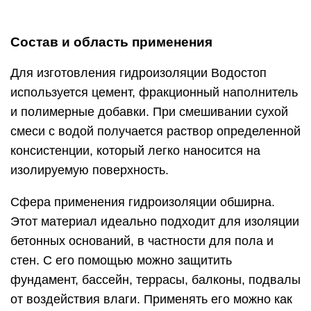
Достоинства материала
Обмазочная гидроизоляция помимо своих
великолепных изоляционных свойств, имеет
минимальный расход, поэтому очень
экономична. Даже тонкий слой гидроизоляции
толщиной до 4 мм надежно защитит пол в
санузле от излишков влаги.
Материал имеет хорошую адгезию со многими
поверхностями: штукатуркой, цементом,