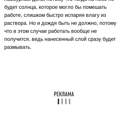
отличается стойкостью к воздействию щелочей и
нефтепродуктов, так что может использоваться
на производстве, связанном с переработкой
химических материалов. Также смесь не
растворяется водой и не боится солевой
коррозии. При этом с ним здание будет иметь
полную паропроницаемость, так что в
помещениях не будет слишком жарко из-за
технологических операций.
Это две основные модели, которые
используются на практике. Их вполне
достаточно, чтобы полностью покрыть все
производственные нужды.
Обмазочная гидроизоляция