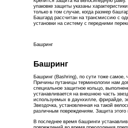
Крепится защита на велосипедную раму.
упаковке защиты указаны характеристик
только в том случае, когда размер башг
Башгард рассчитан на трансмиссию с одн
установки на систему с передними пере
Башринг
Башринг
Башринг (Bashring), по сути тоже самое, ч
Причины путаницы терминологии нам доп
специальное защитное кольцо, выполнен
устанавливается на внешнюю часть звез
используемых в даунхилле, фрирайде, э
Звездочка, установленная на такой вело
различным повреждениям. Защита этого в
В последнее время башринги устанавлив
повреждений во время преодоления преп