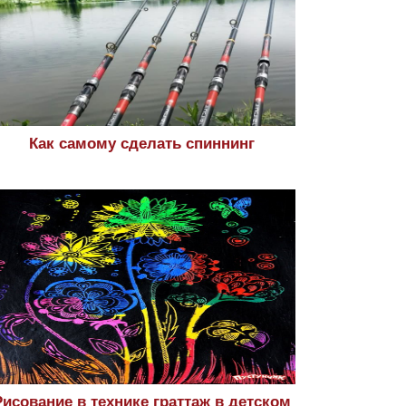
Как самому сделать спиннинг
Рисование в технике граттаж в детском