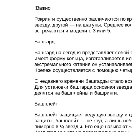
!Важно
Рокринги существенно различаются по к
звезду, другой — на шатуны. Среднее кол
встречаются и модели с 3 или 5.
Башгард
Башгард на сегодня представляет собой
имеет форму кольца, изготавливается и
экстремального катания он устанавлива
Крепеж осуществляется с помощью четыр
С недавнего времени башгарды стало во
Для установки башгарда основная звезд
делятся на башплейны и башринги.
Башплейт
Башплейт защищает ведущую звезду и це
защиты, башплейт — не круг, а лишь неб
пимерно в ¼ звезды. Его еще называют 