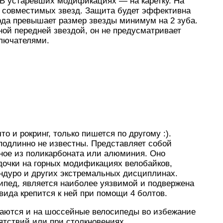
 В устаревших модификациях — на каретку. На
и совместимых звезд. Защита будет эффективна
арда превышает размер звезды минимум на 2 зуба.
ой передней звездой, он не предусматривает
ключателями.
то и рокринг, только пишется по другому :).
одлинно не известны. Представляет собой
ное из поликарбоната или алюминия. Оно
дочки на горных модификациях велобайков,
ндуро и других экстремальных дисциплинах.
сипед, является наиболее уязвимой и подвержена
ида крепится к ней при помощи 4 болтов.
аются и на шоссейные велосипеды во избежание
ятствий или при столкновениях.