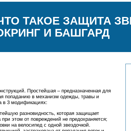
ЧТО ТАКОЕ ЗАЩИТА З
ОКРИНГ И БАШГАРД
нструкций. Простейшая – предназначенная для
ая попаданию в механизм одежды, травы и
а в 3 модификациях:
стейшую разновидность, которая защищает
 при этом от повреждений не предохраняется;
овки на велосипед с одной звездочкой.
рукцией, застрахована от попадания веток и