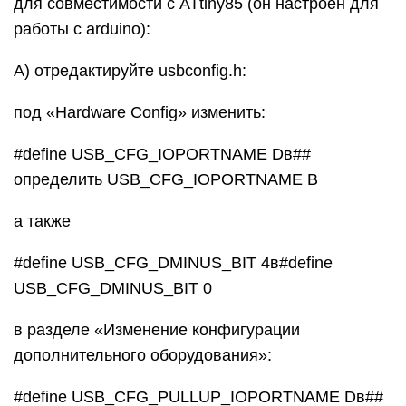
для совместимости с ATtiny85 (он настроен для
работы с arduino):
А) отредактируйте usbconfig.h:
под «Hardware Config» изменить:
#define USB_CFG_IOPORTNAME Dв##
определить USB_CFG_IOPORTNAME B
а также
#define USB_CFG_DMINUS_BIT 4в#define
USB_CFG_DMINUS_BIT 0
в разделе «Изменение конфигурации
дополнительного оборудования»:
#define USB_CFG_PULLUP_IOPORTNAME Dв##