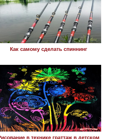
Как самому сделать спиннинг
Рисование в технике граттаж в детском