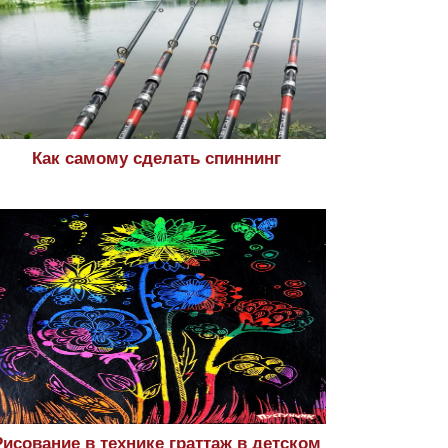
Как самому сделать спиннинг
Рисование в технике граттаж в детском