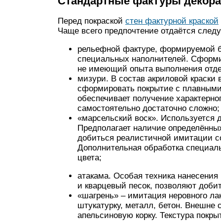
Стандартные фактуры декора
Перед покраской
стен фактурной краской
Чаще всего предпочтение отдаётся след
рельефной фактуре, формируемой б
специальных наполнителей. Сформи
не имеющий опыта выполнения отде
мизури. В состав акриловой краски
сформировать покрытие с плавными
обеспечивает получение характерно
самостоятельно достаточно сложно;
«марсельский воск». Используется д
Предполагает наличие определённы
добиться реалистичной имитации со
Дополнительная обработка специал
цвета;
атакама. Особая техника нанесения
и кварцевый песок, позволяют доби
«шагрень» – имитация неровного лак
штукатурку, металл, бетон. Внешне
апельсиновую корку. Текстура покр