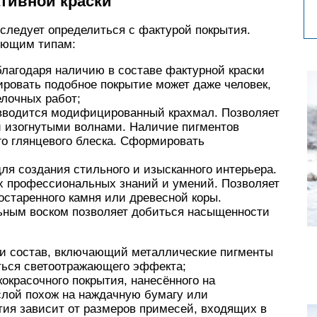
тивной краски
следует определиться с фактурой покрытия.
ующим типам:
лагодаря наличию в составе фактурной краски
ровать подобное покрытие может даже человек,
лочных работ;
 вводится модифицированный крахмал. Позволяет
 изогнутыми волнами. Наличие пигментов
го глянцевого блеска. Сформировать
ля создания стильного и изысканного интерьера.
х профессиональных знаний и умений. Позволяет
старенного камня или древесной коры.
ьным воском позволяет добиться насыщенности
 и состав, включающий металлические пигменты
ться светоотражающего эффекта;
окрасочного покрытия, нанесённого на
 слой похож на наждачную бумагу или
ытия зависит от размеров примесей, входящих в