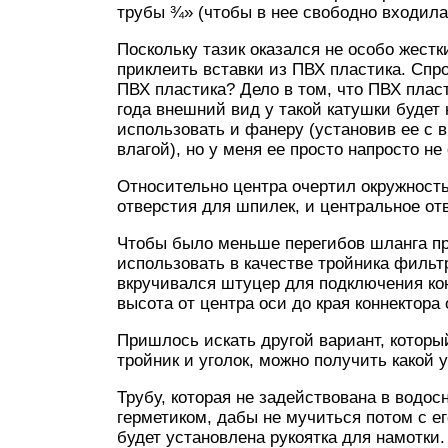
трубы ¾» (чтобы в нее свободно входила 
Поскольку тазик оказался не особо жестк
приклеить вставки из ПВХ пластика. Спр
ПВХ пластика? Дело в том, что ПВХ пласт
года внешний вид у такой катушки будет
использовать и фанеру (установив ее с 
влагой), но у меня ее просто напросто не
Относительно центра очертил окружност
отверстия для шпилек, и центральное от
Чтобы было меньше перегибов шланга пр
использовать в качестве тройника фильт
вкручивался штуцер для подключения конн
высота от центра оси до края коннектор
Пришлось искать другой вариант, которы
тройник и уголок, можно получить какой у
Трубу, которая не задействована в водо
герметиком, дабы не мучиться потом с е
будет установлена рукоятка для намотки.