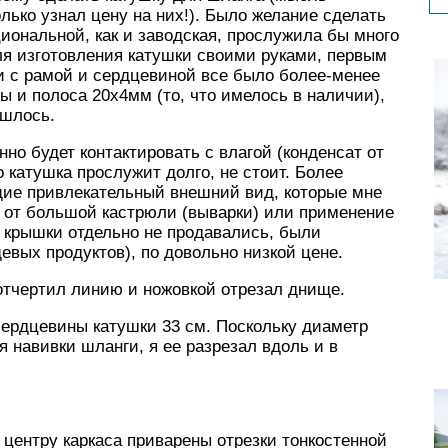
олько узнал цену на них!). Было желание сделать
циональной, как и заводская, прослужила бы много
Для изготовления катушки своими руками, первым
и с рамой и сердцевиной все было более-менее
ы и полоса 20х4мм (то, что имелось в наличии),
ашлось.
нно будет контактировать с влагой (конденсат от
о катушка прослужит долго, не стоит. Более
ие привлекательный внешний вид, которые мне
к от большой кастрюли (выварки) или применение
у крышки отдельно не продавались, были
евых продуктов), по довольно низкой цене.
 отчертил линию и ножовкой отрезал днище.
сердцевины катушки 33 см. Поскольку диаметр
 навивки шланги, я ее разрезал вдоль и в
 центру каркаса приварены отрезки тонкостенной