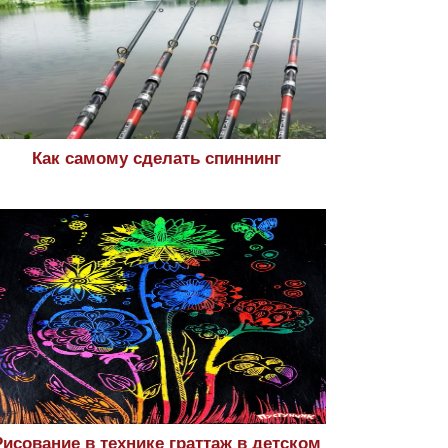
Как самому сделать спиннинг
Рисование в технике граттаж в детском