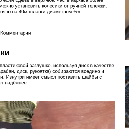
то если сделать верхнюю часть каркаса более
можно установить колесики от ручной тележки.
очно на 40м шланги диаметром ½».
. Комментарии
шки
пластиковой заглушке, используя диск в качестве
арабан, диск, рукоятка) собираются воедино и
ми. Изнутри имеет смысл поставить шайбы с
ет надёжнее.