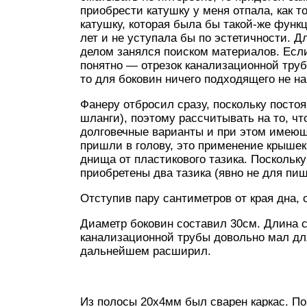
приобрести катушку у меня отпала, как т
катушку, которая была бы такой-же функ
лет и не уступала бы по эстетичности. 
делом занялся поиском материалов. Есл
понятно — отрезок канализационной труб
то для боковин ничего подходящего не н
Фанеру отбросил сразу, поскольку постоя
шланги), поэтому рассчитывать на то, чт
долговечные варианты и при этом имеющ
пришли в голову, это применение крыше
днища от пластикового тазика. Поскольк
приобретены два тазика (явно не для пищ
Отступив пару сантиметров от края дна,
Диаметр боковин составил 30см. Длина 
канализационной трубы довольно мал для
дальнейшем расширил.
Из полосы 20х4мм был сварен каркас. По