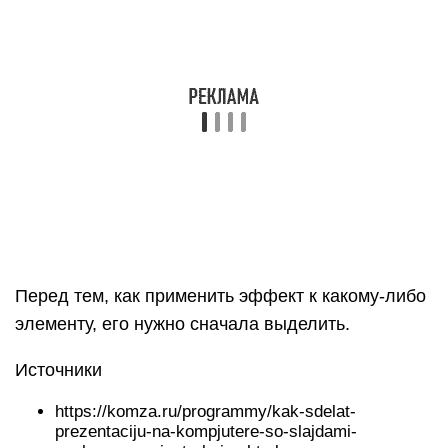
Из чего состоит системный
блок. Выбор комплектующих
Сборка системного блока не считалась бы столь
тривиальной задачей, если бы не разработка
единого стандарта по выпуску железа. Он
получил название ATX (Advanced Technology
Extended). Именно единая сертификация для
всех комплектующих и ее повсеместное
внедрение позволили собирать все элементы
компьютера воедино. Надо признать, что
большинство интерфейсов, а, точнее, их
техническая составляющая, эволюционирует
крайне медленно. Например, шина PCI,
используемая до сих пор, в 2016 году отметит