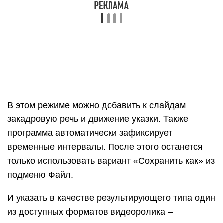
только использовать вариант «Сохранить как» из
подменю Файл.
И указать в качестве результирующего типа один
из доступных форматов видеоролика –
например, MPEG-4.
Имейте в виду, что данная операция может
потребовать значительного времени, особенно
на слабых ПК.
Демонстрация
Для демонстрации перейдите в «Показ
слайдов». Нажав на кнопку «С начала»,
презентация начнется с первого слайда. А нажав
на «С текущего слайда» — с того, который в
данный момент открыт на экране.