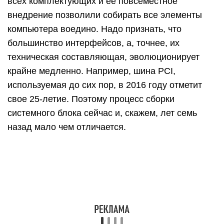
Создание презентаций в
PowerPoint
Зайдите в Пуск – Все программы – Microsoft
Office и выберите из списка Microsoft Office
PowerPoint.
Откроется программа, внешне очень похожая на
Word. Но листы у нее немного меньше по
размеру и называются слайды. Именно на них и
будет размещаться вся информация.
Для добавления слайда нажмите на кнопку
«Создать слайд» вверху (закладка «Главная»).
В левой части программы показаны все
добавленные слайды, чтобы было удобнее
между ними переключаться. Для удаления