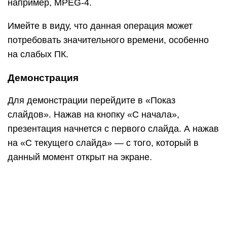
При показе презентации каждый слайд будет
расширен на весь экран. По умолчанию
переключение между ними происходит вручную
— мышкой или кнопками со стрелками на
клавиатуре.
Чтобы выйти из режима демонстрации, нажмите
на клавишу Esc на клавиатуре (вверху слева).
Если нужно, чтобы слайды переключались не
вручную, а автоматически, нажмите на кнопку
«Настройка времени».
После такой настройки, как правило, слайды
будут отображаться немного по-другому, что не
всегда удобно. Для возврата к прежнему виду