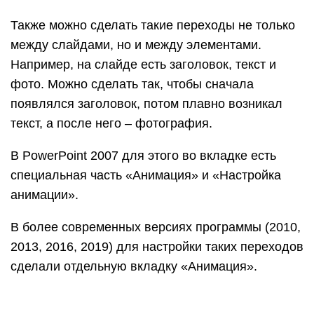
Перед тем, как применить эффект к какому-либо
элементу, его нужно сначала выделить.
Источники
https://komza.ru/programmy/kak-sdelat-
prezentaciju-na-kompjutere-so-slajdami-
poshagovaya-instrukciya.html
https://virtualniy-mir.ru/kak-sdelat-krasivuyu-
prezentaciyu-na-kompyutere/
https://strana-it.ru/kak-sozdat-prezentaciyu-na-
kompyutere/
https://neumeka.ru/kak_sdelat_prezentaciyu.html
https://SoftikBox.com/kak-sdelat-prezentatsiyu-
na-kompyutere-poshagovaya-instruktsiya-so-
skrinami-20552.html