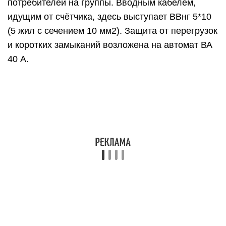
потребителей на группы. Вводным кабелем,
идущим от счётчика, здесь выступает ВВнг 5*10
(5 жил с сечением 10 мм2). Защита от перегрузок
и коротких замыканий возложена на автомат ВА
40 А.
К первой группе (фаза L1) подключаются
световые приборы. В качестве защиты
используется автомат на 10 А. кабель для
протяжки линий: ВВГнг 3*1,5 мм2.
Второй группой объединены потребители,
подключенные к розеткам ванной и санузла. В
качестве автоматического выключателя здесь
установлено устройство защитного отключения
(УЗО 10А-10mA). Марка кабеля, который здесь
используется ВВГнг 3*2,5 мм2, не менее.
Подключается она также на фазу L1.
Третья группа потребителей – розетки,
установленные в остальных комнатах
(гостиная, спальные, рабочий кабинет,