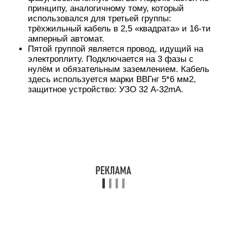
верное решение того, как распределить нагрузку
по фазе в частном доме. Этот вариант связан с
тем, что максимальное количество
энергопотребителей сконцентрировано именно
на этом этаже.
Схема разводки по фазам для одноэтажного
коттеджаИсточник ingenernie-sistemi.ru
Для более наглядного понятия того, как
распределить нагрузку по фазам в частном
доме, приведена следующая план-схема. Такой
проект является необходимым при прокладке
новой линии, строящегося или
ремонтирующегося коттеджа. В дальнейшем
изображение значительно облегчит поиск
возможной неисправности, внесение изменений