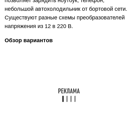
ниже заводской.
Собрать преобразователь самостоятельно с
использованием подходящей печатной платы и
компонентов. Найти комплектующие несложно,
но необходимо уметь пользоваться паяльником,
мультиметром, иметь базовые знания в
электрике. Потребуется рассчитать сечение
проводов и правильно встроить компоненты в
схему.
Сделать инвертор из старого источника
бесперебойного питания
Важно: ИБП должен быть исправным, но без
штатного АКБ.
Собрать устройство по любой схеме для
преобразователя 12 в 220 В полностью
самостоятельно с учетом конкретных