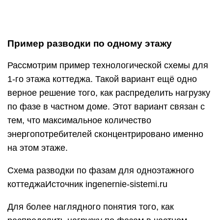
или добавление новых точек.
План-схема разбивки электропроводки по
группам энергопотребителейИсточник ingenernie-
sistemi.ru