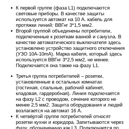
кладовая, гардеробная). Линия подключается
на фазу L2 с проводом, сечение которого не
менее 2,5 мм2. Защита оборудования и людей
возлагается на автомат 16 А.
К четвёртой группе потребителей относят
розетки кухни и коридора. Запитываются через
фазу, обозначенную как L3. Подключается по
принципу, аналогичному тому, который
использовался для третьей группы:
трёхжильный кабель в 2,5 «квадрата» и 16-ти
амперный автомат.
Пятой группой является провод, идущий на
электроплиту. Подключается на 3 фазы с
нулём и обязательным заземлением. Кабель
здесь используется марки ВВГнг 5*6 мм2,
защитное устройство: УЗО 32 А-32mA.
Пример разводки по одному этажу
Рассмотрим пример технологической схемы для
1-го этажа коттеджа. Такой вариант ещё одно