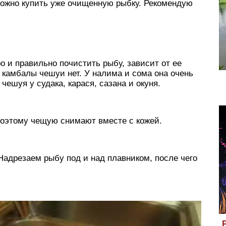
можно купить уже очищенную рыбку. Рекомендую
о и правильно почистить рыбу, зависит от ее
и камбалы чешуи нет. У налима и сома она очень
чешуя у судака, карася, сазана и окуня.
поэтому чещую снимают вместе с кожей.
 Надрезаем рыбу под и над плавником, после чего