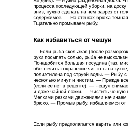
же день). — Нужна разделочная доска. Ч
процесса последующей уборки, на доску 
вниз, нужно сделать на нем разрез от г
содержимое. — На стенках брюха темная 
Тщательно промываем рыбу.
Как избавиться от чешуи
— Если рыба скользкая (после разморозк
руки посыпать солью, рыба не выскольз
Понадобится большая посудина (таз, мис
обеспечить сохранение чистоты на кухне,
полиэтилена под струей воды. — Рыбу 
несколько минут и чистим. — Прежде все
(если ее нет в рецепте). — Чешуя снима
и даже чайной ложки. — Чистить чешую ну
Мелкими резкими движениями начинаем о
брюхо. — Промыв рыбу, избавляемся от 
Если рыбу предполагается варить или ко