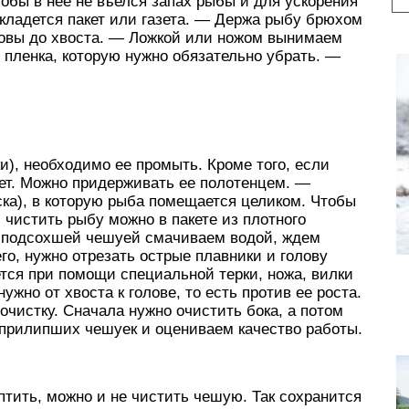
тобы в нее не въелся запах рыбы и для ускорения
кладется пакет или газета. — Держа рыбу брюхом
оловы до хвоста. — Ложкой или ножом вынимаем
пленка, которую нужно обязательно убрать. —
и), необходимо ее промыть. Кроме того, если
нет. Можно придерживать ее полотенцем. —
ка), в которую рыба помещается целиком. Чтобы
 чистить рыбу можно в пакете из плотного
с подсохшей чешуей смачиваем водой, ждем
го, нужно отрезать острые плавники и голову
ется при помощи специальной терки, ножа, вилки
жно от хвоста к голове, то есть против ее роста.
чистку. Сначала нужно очистить бока, а потом
прилипших чешуек и оцениваем качество работы.
птить, можно и не чистить чешую. Так сохранится