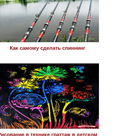
Как самому сделать спиннинг
Рисование в технике граттаж в детском