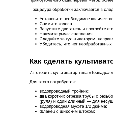
прямоугольного сада первый метод более
Процедура обработки заключается в сл
Установите необходимое количество
Снимите колеса.
Запустите двигатель и прогрейте его
Нажмите рычаг сцепления.
Следуйте за культиватором, направ
Убедитесь, что нет необработанных 
Как сделать культиват
Изготовить культиватор типа «Торнадо» 
Для этого потребуется:
водопроводный тройник;
два коротких отрезка трубы с резьб
(руля) и один длинный — для несущ
водопроводная муфта 1/2 дюйма;
фланец с широким штоком;