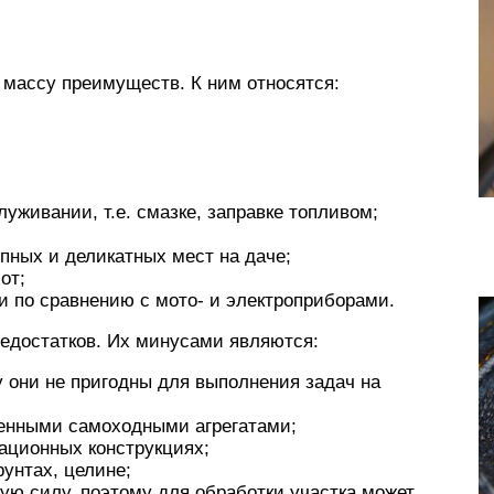
 массу преимуществ. К ним относятся:
уживании, т.е. смазке, заправке топливом;
пных и деликатных мест на даче;
от;
и по сравнению с мото- и электроприборами.
недостатков. Их минусами являются:
у они не пригодны для выполнения задач на
менными самоходными агрегатами;
ационных конструкциях;
унтах, целине;
ю силу, поэтому для обработки участка может