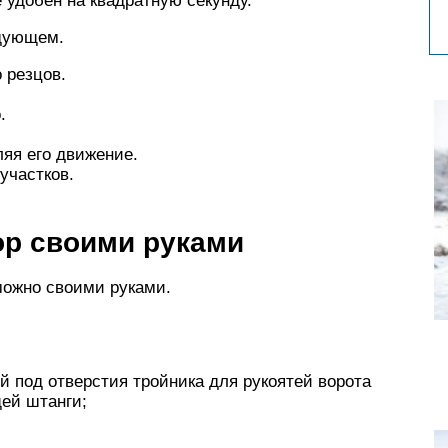
 удобен на квадратную секунду.
едующем.
 резцов.
.
ляя его движение.
участков.
ор своими руками
можно своими руками.
ой под отверстия тройника для рукоятей ворота
ей штанги;