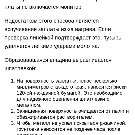
для надежного сцепления шпатлевки с
металлом.
Зачищенная поверхность очищается от пыли и
обезжиривается растворителем.
Чтобы металл не успел покрыться ржавчиной,
грунтовка наносится не позднее часа после
подготовки.
Первые 2 слоя наносятся фосфатной или
кислотной грунтовкой с промежутком в 15
минут.
Подождав еще четверть часа, накладывается 2
— 3 слоя акрилового грунта с периодичностью
5 минут.
Для полного высыхания требуется 3 — 4 часа.
Процесс сушки можно ускорить с помощью
инфракрасного обогревателя.