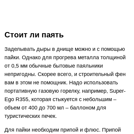
Ego R355, которая стыкуется с небольшим –
объем от 400 до 700 мл – баллоном для
туристических печек.
Для пайки необходим припой и флюс. Припой
используется легкоплавкий, с
преимущественным содержанием олова или
свинца. Флюс можно заменить электролитной
кислотой. Соединение получается прочным, оно
способно выдерживать большие вибрационные
нагрузки.