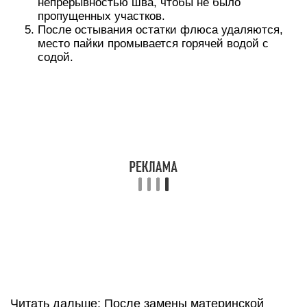
непрерывностью шва, чтобы не было
пропущенных участков.
После остывания остатки флюса удаляются,
место пайки промывается горячей водой с
содой.
Читать дальше: После замены материнской
платы не включается монитор
Недостатком этого способа является
вспучивание заплаты из-за нагрева. Если
проверка линейкой подтверждает это, пузырь
удаляется легкими ударами молотка.
Образовавшаяся впадина выравнивается
шпатлевкой:
На поверхность заплатки, плюс несколько
миллиметров с каждого края, наносятся риски
120-ой наждачной бумагой. Это необходимо