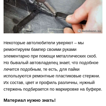
используются ремонтные пластиковые стержни.
Их состав, цвет и профиль различны, нужный
стержень подбирается по маркировке на буфере.
Материал нужно знать!
Осуществить правильный выбор – значит
гарантировать качественный ремонт, потому что
несоответствие материалов значительно
сократить срок эксплуатации автомобильного
элемента. Чтобы узнать, из чего изготовлен
треснутый бампер, достаточно внимательно
изучить внутреннюю сторону детали. В
зависимости от маркировки, делаются
соответствующие выводы: