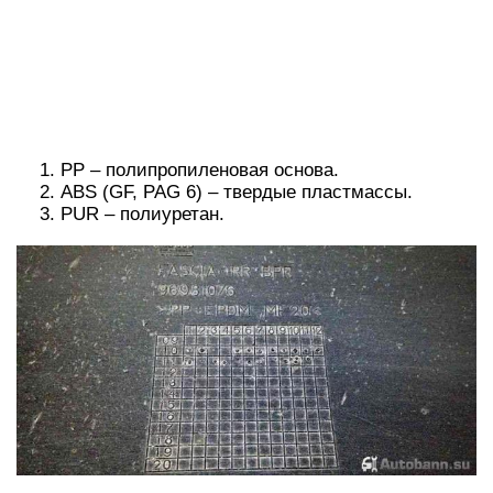
Для сварки пластика нужны высокие
температуры, например, для пропилена
подойдет 400-450°C, а для восстановления
конструкции из ABS не обойтись без 500°C.
Многие автовладельцы узнают,
как
ремонтировать
бампер своими руками на видео,
где мастера применяют обыкновенный паяльник
мощностью 100 Вт.