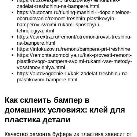
https://kuzovexpert.ru/kuzovnoy-remont/kak-
zadelat-treshchinu-na-bampere.html
https://autozam.ru/tiuning-mashini-i-dopolnitelnoe-
oborudovanie/remont-treshhin-plastikovyih-
bamperov-svoimi-rukami-sposobyi-i-
tehnologiya.html
https://carextra.ru/remont/otremontirovat-treshinu-
na-bampere.html
https://infokuzov.ru/remont/bampera-pri-treshhine
https://remontautomobilya.ru/kak-provesti-remont-
plastikovogo-bampera-svoimi-rukami-vse-metody-
vosstanovleniya.html
https://autovogdenie.ru/kak-zadelat-treshhinu-na-
plastikovom-bampere.html
Как склеить бампер в
домашних условиях: клей для
пластика детали
Качество ремонта буфера из пластика зависит от