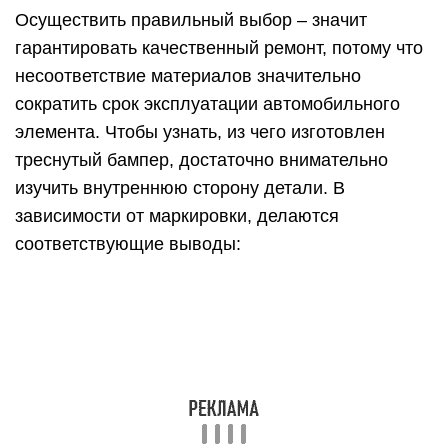
PP – полипропиленовая основа.
ABS (GF, PAG 6) – твердые пластмассы.
PUR – полиуретан.