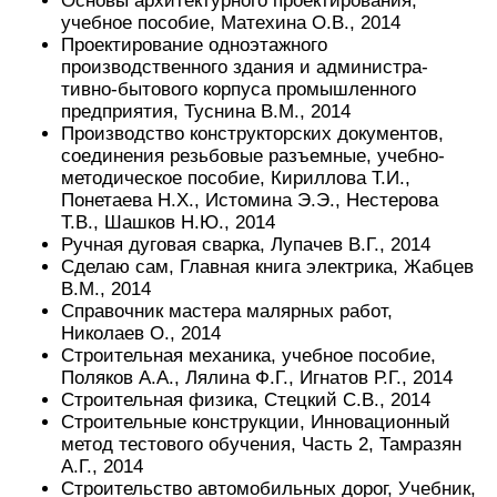
Основы архитектурного проектирования,
учебное пособие, Матехина О.В., 2014
Проектирование одноэтажного
производственного здания и администра-
тивно-бытового корпуса промышленного
предприятия, Туснина В.М., 2014
Производство конструкторских документов,
соединения резьбовые разъемные, учебно-
методическое пособие, Кириллова Т.И.,
Понетаева Н.Х., Истомина Э.Э., Нестерова
Т.В., Шашков Н.Ю., 2014
Ручная дуговая сварка, Лупачев В.Г., 2014
Сделаю сам, Главная книга электрика, Жабцев
В.М., 2014
Справочник мастера малярных работ,
Николаев О., 2014
Строительная механика, учебное пособие,
Поляков А.А., Лялина Ф.Г., Игнатов Р.Г., 2014
Строительная физика, Стецкий С.В., 2014
Строительные конструкции, Инновационный
метод тестового обучения, Часть 2, Тамразян
А.Г., 2014
Строительство автомобильных дорог, Учебник,