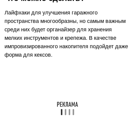
Лайфхаки для улучшения гаражного
пространства многообразны, но самым важным
среди них будет органайзер для хранения
мелких инструментов и крепежа. В качестве
импровизированного накопителя подойдет даже
форма для кексов.
Во многих гаражах уже есть различные полки, но
они легко могут быть улучшены. Снизу
гармонично размещается потайной резервуар,
который делают из банок со снимающимися
крышками. Эти крышки присоединяют к самим
полкам на шурупы, а затем накручивают банки.
Туда складывают гвозди, саморезы и иные
незначительные предметы из металла.