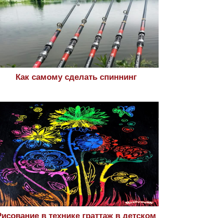
Как самому сделать спиннинг
Рисование в технике граттаж в детском