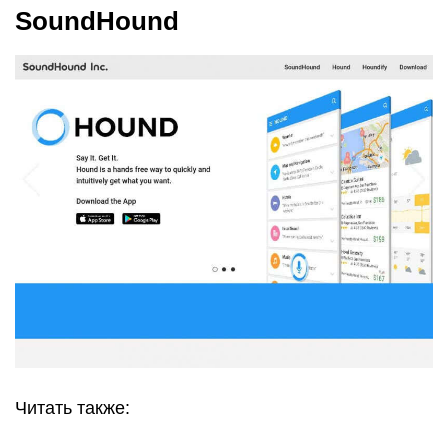
отсутствует. Зато ему удается находить порой
даже самые редкие треки малоизвестных или
непопулярных музыкальных жанров.
Композицию можно либо записать из другого
источника, либо самостоятельно напеть.
Скачайте приложение бесплатно на веб-сайте
Soundhound.com, в
App Store или Google Play
.