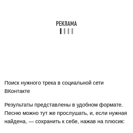
BeatFind – простой определитель треков по звуку
для Android. Здесь нет ничего лишнего: только
поиск музыки и история найденного.
Приложение полностью бесплатно, но даже для
разблокировки функции смены оболочки оно
заставит вас посмотреть рекламный ролик
длительностью 30 сек. Зато дизайн у BeatFind
завораживающий. Он работает как 3D-
светомузыка во время поиска трека.