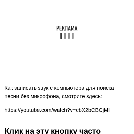
системой по умолчанию.
Необходимо нажать «Разрешить» для
дальнейшей работы в программе. Напойте
мелодию, или «намычите» мотив — программа
подберет несколько вариантов. Можно
прослушать отрывок из песни или скачать всю
композицию целиком.
1Онлайн-сервис «MooMa.sh» предназначен
специально для распознавания треков из видео,
загруженных на YouTube. Работает при
одновременном запуске видео и программы
записи.
2Приложение Shazam. Вопреки
распространенному мнению, оно может