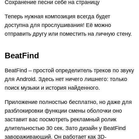
К сожалению, скриншот не передает всей
прелести этой картины, но даже так заметно, что
разработчики постарались выделить свое
приложение из массы похожих. На мой взгляд,
оно имеет только один недостаток – интерфейс
не переведен на русский язык. Впрочем, это
компенсируется простотой.
Чтобы BeatFind начал распознавать трек,
нажмите на иконку с изображением молнии.