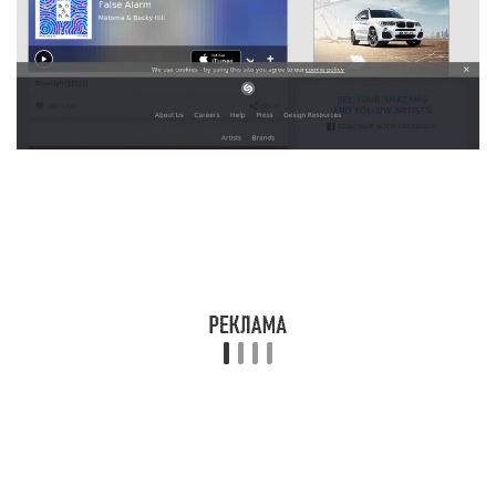
Рабочий микрофон устройства и доступ к
Интернету – все, что вам понадобится при
использовании сервиса. Принцип работы такой
же, как и у других приложений, позволяющих
найти песню по отрывку: нажимаете кнопку,
записываете звук в течение нескольких секунд и
ждете результатов.
SoundHound