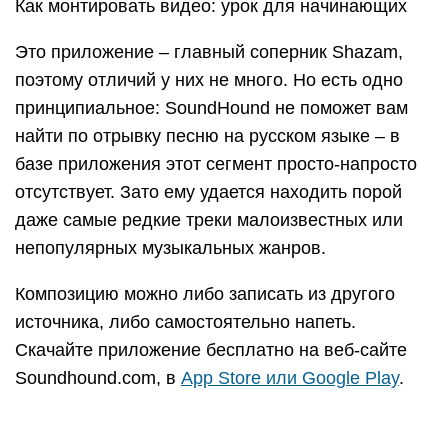
Как записать звук с компьютера для поиска
песни без микрофона, смотрите здесь:
https://youtube.com/watch?v=cbX2bCBCjMI
Клик на эту кнопку часто
вызывает дополнительное
диалоговое окно:
Диалоговое окно на сайте
Если окно не высветилось, а сразу пошла запись
— значит, доступ к микрофону разрешен