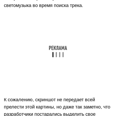
Что касается качества работы приложения, то
мнения пользователей, судя по отзывам,
разделились на две крайних позиции – от
восторга до полного разочарования.
Испытания на моем плейлисте прошли без
сюрпризов. Песню «Моя струна» BeatFind узнал
буквально за пару секунд. И даже композицию
«Враг» Кошки Саши не обозвало английскими
словами, как это сделал Song Finder.
А вот с поиском кавера на «Прекрасное далеко»
группы Complex Number программа уже не
справилась. Поэтому мой вердикт таков: как
альтернатива популярным сервисам она
уместна, но не более.