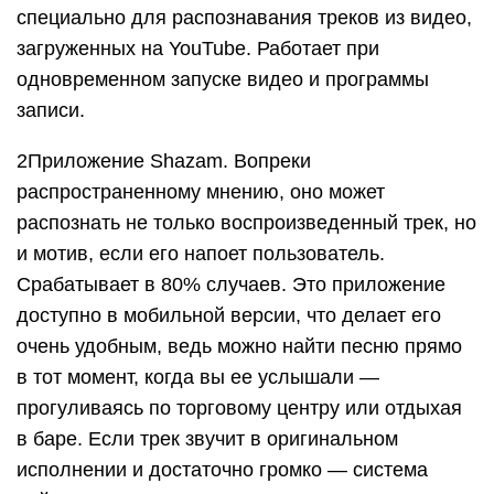
Поиск песен через социальную сеть
«Вконтакте»
Редкий человек сегодня не пользуется
социальными сетями. Здесь и общение со
старыми знакомыми, и группы по интересам, и
фильмы по жанрам и огромные запасы
музыкальных композиций. По статистике, жители
России чаще всего имеют аккаунт . Итак, для
того, чтобы найти песню по нескольким словам в
этой сети, просто выбираем слева в меню кнопку