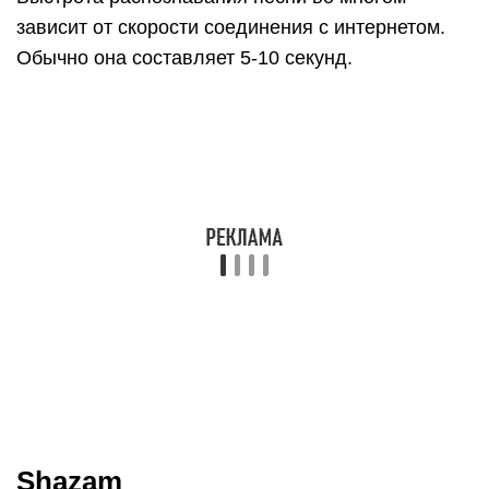
зависит от скорости соединения с интернетом.
Обычно она составляет 5-10 секунд.
Shazam
Пожалуй, самый известный на сегодняшний день
сервис, который позволяет узнать песню по
отрывку. Он представляет собой приложение
для мобильных устройств на базе iOS и Android
и смартфонов Windows Phone и BlackВerry.
Опробовать приложение могут и пользователи
OS Windows 8 с помощью специальной версии
Shazam для рабочего стола.