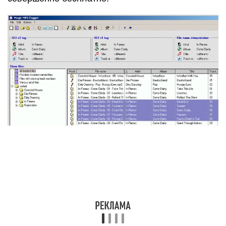
«слепок», который сформирует сам сервис.
Данный способ поможет определить песню по
звуку с высокой точностью – до девяносто семи
процентов. Если нужна будет информация о
жанре аудиозаписи, программа предоставит и
эти сведения.
Помимо этого, файлы типа «Track1», или же
«Various Artist» переименовываются по
распознаванию. Интересно, что с русским
языком у нее нет особой дружбы, так что в
названии трека могут встречаться непонятные
символы, но при этом они будут достаточно
понятными. Чтобы воспользоваться программой,
необходимо только загрузить инсталляционный
пакет, его объем составляет немного больше