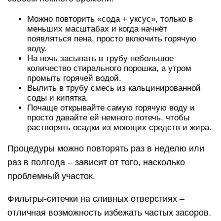
раз в полгода – зависит от того, насколько
проблемный участок.
Фильтры-ситечки на сливных отверстиях –
отличная возможность избежать частых засоров.
Обязательно их нужно установить на кухне и в
ванной. На раковине умывальника – желательно.
В летний период в раковины попадает больше
земли (моются овощи, обувь, детские босые
ножки), чтобы снизить риск образования
песчаных засоров, старайтесь не жалеть воду.
Земля будет хорошо смываться большим
количеством жидкости.
В заключение ещё несколько советов:
Решая использовать фабричные химические