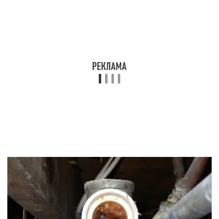
Устранить застарелые грязевые отложения
можно при помощи каустической соды. В
металлическую емкость накладывается 3
килограмма данного средства, после чего сода
заливается простой холодной водой – 12 литров
будет вполне достаточно. Далее раствор в
течение получаса перемешиваются до полного
растворения, а затем нагревается до
температуры 70 градусов.
Перегретая жидкость может привести к порче
инженерных коммуникаций.
Избегайте попадания раствора каустической
соды на открытые участки кожи и слизистые
оболочки.