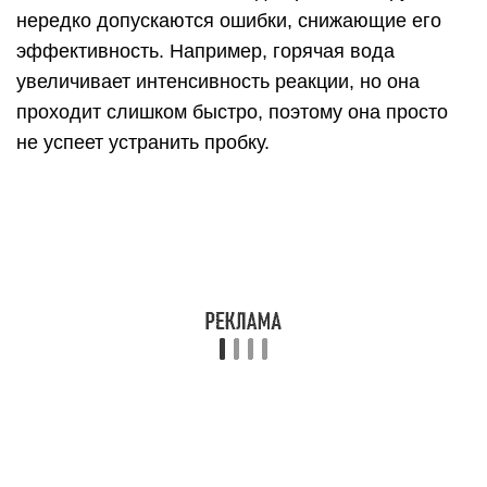
нередко допускаются ошибки, снижающие его
эффективность. Например, горячая вода
увеличивает интенсивность реакции, но она
проходит слишком быстро, поэтому она просто
не успеет устранить пробку.
Если сливная труба слишком короткая, то ее
нужно хорошо закупорить и отойти. Химическая
реакция, происходящая после смешивания
уксусной кислоты и порошка соды, чрезмерно
бурная, поэтому она может вытолкнуть пробку
или кусок ткани. Чтобы этого не произошло,
лучше поставить на пробку груз, например,
кастрюлю с водой.
Профилактика засоров