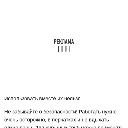
пристанет ещё больше мусора), это может
привести к такой пробке, которую без сантехника
устранить не получится. О необходимости
действовать скажет также и неприятный запах из
канализации.. Если у вас забился унитаз и вода
очень медленно уходит, не спешите вызывать
специалиста, ведь такого рода засор можно
устранить самостоятельно
Как
прочистить засор в унитазе
: способы
прочистки труб, читайте внимательно
Если у вас забился унитаз и вода очень
медленно уходит, не спешите вызывать
специалиста, ведь такого рода засор можно
устранить самостоятельно. Как прочистить засор