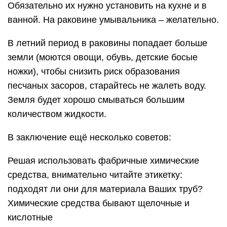
средства, внимательно читайте этикетку:
подходят ли они для материала Ваших труб?
Химические средства бывают щелочные и
кислотные
Использовать вместе их нельзя
Не забывайте о безопасности! Работать нужно
очень осторожно, в перчатках и не вдыхать
едкие пары. Для чугунных труб можно применять
соду с уксусом, но нельзя многие магазинные
средства
Помните, что если появился небольшой засор, и
вода стала хуже убывать – сразу нужно
прочистить слив! Ведь теперь процесс ускорится
(на появившуюся грязь и волосы легко