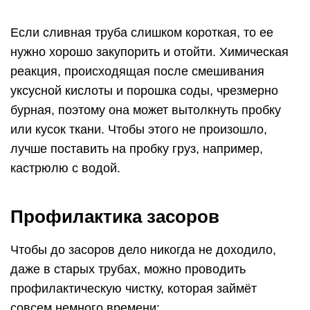
Чтобы до засоров дело никогда не доходило,
даже в старых трубах, можно проводить
профилактическую чистку, которая займёт
совсем немного времени:
Можно повторить «сода + уксус», только в
меньших масштабах и когда начнёт
появляться пена, просто включить горячую
воду.
На ночь засыпать в трубу небольшое
количество стирального порошка, а утром
промыть горячей водой.
Вылить в трубу смесь из кальцинированной
соды и кипятка.
Почаще открывайте самую горячую воду и
просто давайте ей немного потечь, чтобы
растворять осадки из моющих средств и жира.
Процедуры можно повторять раз в неделю или