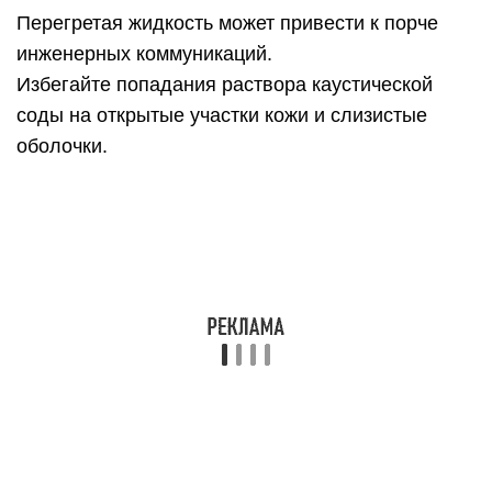
запрещается использовать для очистки
полимерных сооружений – для этого подходит
гелевый аналог. Удаление засора производится
следующим образом: в канализационную
систему заливается 100 мл средства, затем
добавляется 250 мл горячей воды, а спустя 2
часа магистраль обильно промывается.
Хлор, сода и уксус
С сильными загрязнениями прекрасно
справляется также смесь из уксусной эссенции,
соды и хлора.
Для этого необходимо выполнить следующие
действия:
Освободить мойку от воды.