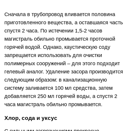
Насыпать в слив 50 граммов соды и, подождав
30 минут, залить туда по 150 миллилитров
хлора и соды.
Плотно закрыть слив.
Обильно промыть трубопровод теплой водой
спустя 30 минут.
При особо сложных засорах удалить пробку в
трубах помогут специальные приспособления:
пылесос, сантехнический трос и вантуз.