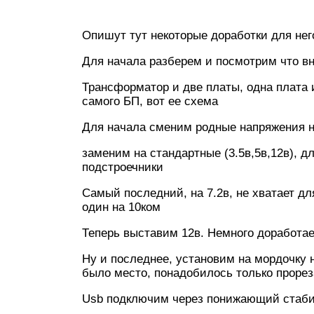
Опишут тут некоторые доработки для нег
Для начала разберем и посмотрим что в
Трансформатор и две платы, одна плата и
самого БП, вот ее схема
Для начала сменим родные напряжения н
заменим на стандартные (3.5в,5в,12в), д
подстроечники
Самый последний, на 7.2в, не хватает д
один на 10ком
Теперь выставим 12в. Немного доработае
Ну и последнее, установим на мордочку 
было место, понадобилось только проре
Usb подключим через понижающий стабил