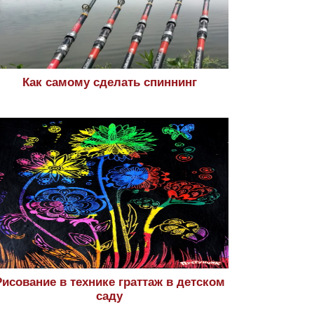
Как самому сделать спиннинг
Рисование в технике граттаж в детском
саду