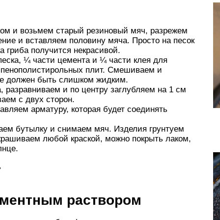
ком и возьмем старый резиновый мяч, разрежем
ение и вставляем половину мяча. Просто на песок
ка гриба получится некрасивой.
песка, ¼ части цемента и ¼ части клея для
я пенополистирольных плит. Смешиваем и
 не должен быть слишком жидким.
, разравниваем и по центру заглубляем на 1 см
аем с двух сторон.
авляем арматуру, которая будет соединять
заем бутылку и снимаем мяч. Изделия грунтуем
крашиваем любой краской, можно покрыть лаком,
лнце.
ь
цементным раствором