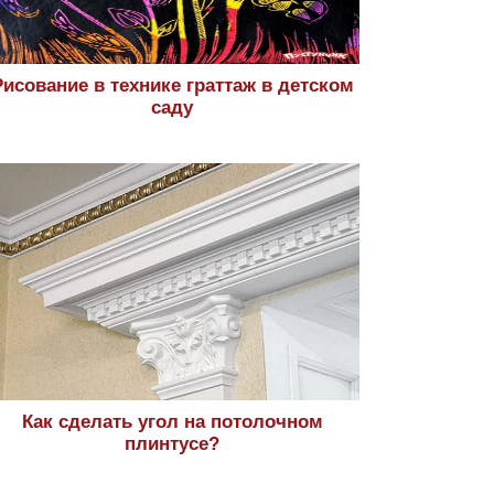
Рисование в технике граттаж в детском
саду
Как сделать угол на потолочном
плинтусе?