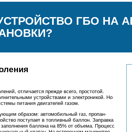
УСТРОЙСТВО ГБО НА А
АНОВКИ?
коления
лений, отличается прежде всего, простотой.
олнительными устройствами и электроникой. Но
истемы питания двигателей газом.
дующим образом: автомобильный газ, пропан-
ройство поступает в топливный баллон. Заправка
 заполнения баллона на 85% от объема. Процесс
кциональный клапан. На встроенном манометре