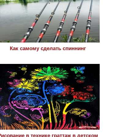
Как самому сделать спиннинг
Рисование в технике граттаж в детском