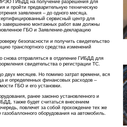
 МРЭО ГИБДД на получение разрешения для
ния и пройти предварительную техническую
отрения заявления – до одного месяца.
 сертифицированный сервисный центр для
По завершению монтажных работ вам должны
ановленное ГБО и Заявление-декларацию
роверку безопасности и получить свидетельство
укцию транспортного средства изменений
о снова отправляться в отделение ГИБДД для
формления свидетельства о регистрации ТС.
до двух месяцев. Но помимо затрат времени, вся
ьца и определенных финансовых расходов –
имости ГБО и его установки.
орудования, ранее законно установленного и
БДД, также будет считаться внесением
очередь, повлечет за собой прохождение тех же
е газобаллонного оборудования на автомобиль.