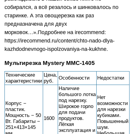
собирался, а всё резалось и шинковалось по
старинке. А эта овощерезка как раз
предназначена для двух
морковок…».Подробнее на irecommend:
https://irecommend.ru/content/chto-nado-dlya-
kazhdodnevnogo-ispolzovaniya-na-kukhne.
Мультирезка Mystery MMC-1405
Технические
Цена,
Особенности
Недостатки
характеристики
руб.
Наличие
большого лотка
Нет
под нарезку.
Корпус −
возможности
Широкое горло
пластик.
для нарезки
для подачи
Мощность − 50
кубиками.
1600
продуктов.
Вт. Габариты −
Повышенный
Лёгкая
251×413×145
шум.
эксплуатация и
мм.
Небольшая