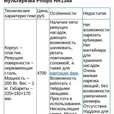
Мультирезка Philips HR1388
Технические
Цена,
Особенности
Недостатки
характеристики
руб.
Наличие пяти
Нет
режущих
возможности
насадок,
нарезать
дающих
кубиками.
возможность
Нет
Корпус −
шинковать,
контейнера
пластик.
резать
для
Режущие
ломтиками,
хранения
поверхности −
соломкой, а
насадок.
нержавеющая
также для
Очень
сталь.
4700
картошки фри
.
мелкая
Мощность −
Возможность
нарезка
200 Вт. Вес − 1
работать с
овощей, без
кг. Габариты −
твёрдыми
возможности
220×192×170
овощами.
увеличения
мм.
Простота в
размера.
использовании.
Отсутствие
Нескользящие
поддона для
ножки. Место