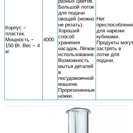
разных цветов.
Большой лоток
для подачи
овощей (можно
Нет
не резать).
приспособлени
Корпус −
Хороший
для нарезки
пластик.
способ
кубиками.
Мощность −
4000
хранения
Продукты могу
150 Вт. Вес − 4
насадок. Лёгкое
застрять в
кг.
использование.
лотке для
Возможность
подачи.
мытья деталей
в
посудомоечной
машине.
Прорезиненные
ножки.