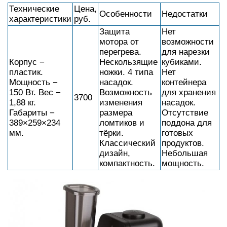
Технические
Цена,
Особенности
Недостатки
характеристики
руб.
Защита
Нет
мотора от
возможности
перегрева.
для нарезки
Корпус −
Нескользящие
кубиками.
пластик.
ножки. 4 типа
Нет
Мощность −
насадок.
контейнера
150 Вт. Вес −
Возможность
для хранения
3700
1,88 кг.
изменения
насадок.
Габариты −
размера
Отсутствие
389×259×234
ломтиков и
поддона для
мм.
тёрки.
готовых
Классический
продуктов.
дизайн,
Небольшая
компактность.
мощность.