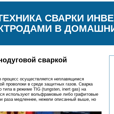
ТЕХНИКА СВАРКИ ИНВ
КТРОДАМИ В ДОМАШН
нодуговой сваркой
то процесс осуществляется неплавящимся
й проволоки в среде защитных газов. Сварка
ипа в режиме TIG (tungsten, inert gas) на
ихся используют вольфрамовые либо графитовые
ри раза медленнее, нежели описанный выше, но