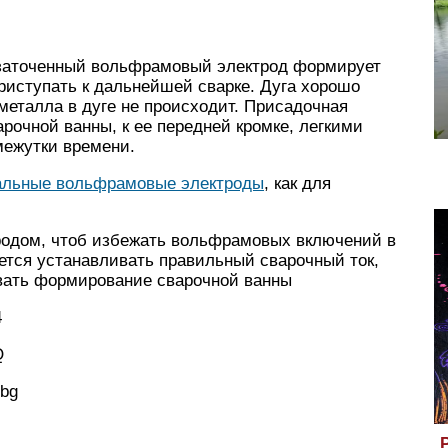
озаточенный вольфрамовый электрод формирует
приступать к дальнейшей сварке. Дуга хорошо
металла в дуге не происходит. Присадочная
рочной ванны, к ее передней кромке, легкими
межутки времени.
альные вольфрамовые электроды
, как для
родом, чтоб избежать вольфрамовых включений в
ется устанавливать правильный сварочный ток,
овать формирование сварочной ванны
4
Q
Hbg