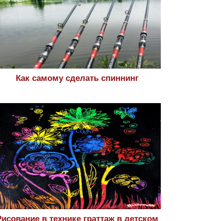
Как самому сделать спиннинг
Рисование в технике граттаж в детском