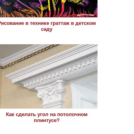
Рисование в технике граттаж в детском
саду
Как сделать угол на потолочном
плинтусе?