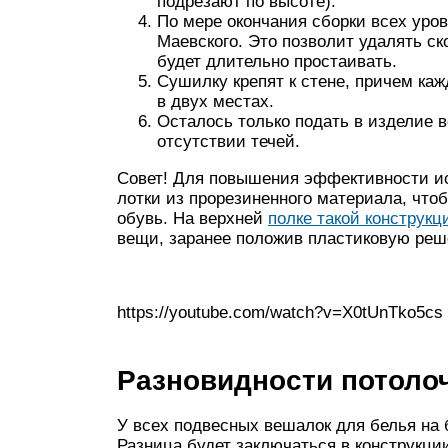
подрезают по высоте).
По мере окончания сборки всех уро
Маевского. Это позволит удалять ск
будет длительно простаивать.
Сушилку крепят к стене, причем к
в двух местах.
Осталось только подать в изделие 
отсутствии течей.
Совет! Для повышения эффективности ис
лотки из прорезиненного материала, что
обувь. На верхней
полке такой конструк
вещи, заранее положив пластиковую реше
https://youtube.com/watch?v=X0tUnTko5cs
Разновидности потоло
У всех подвесных вешалок для белья на б
Разница будет заключаться в конструкци