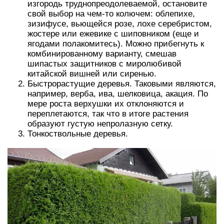
изгородь труднопреодолеваемой, остановите
свой выбор на чем-то колючем: облепихе,
зизифусе, вьющейся розе, лохе серебристом,
жостере или ежевике с шиповником (еще и
ягодами полакомитесь). Можно прибегнуть к
комбинированному варианту, смешав
шипастых защитников с миролюбивой
китайской вишней или сиренью.
Быстрорастущие деревья. Таковыми являются,
например, верба, ива, шелковица, акация. По
мере роста верхушки их отклоняются и
переплетаются, так что в итоге растения
образуют густую непролазную сетку.
Тонкоствольные деревья.