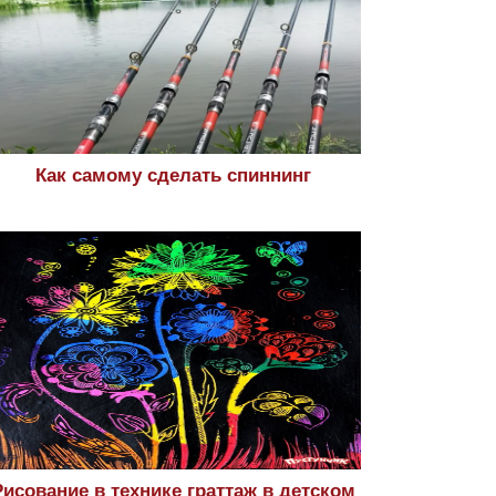
Как самому сделать спиннинг
Рисование в технике граттаж в детском