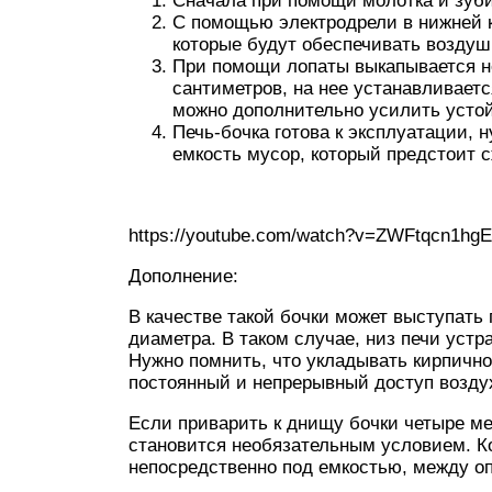
Сначала при помощи молотка и зуби
С помощью электродрели в нижней к
которые будут обеспечивать воздуш
При помощи лопаты выкапывается не
сантиметров, на нее устанавливаетс
можно дополнительно усилить усто
Печь-бочка готова к эксплуатации, 
емкость мусор, который предстоит с
https://youtube.com/watch?v=ZWFtqcn1hgE
Дополнение:
В качестве такой бочки может выступать
диаметра. В таком случае, низ печи устр
Нужно помнить, что укладывать кирпично
постоянный и непрерывный доступ воздух
Если приварить к днищу бочки четыре ме
становится необязательным условием. К
непосредственно под емкостью, между о