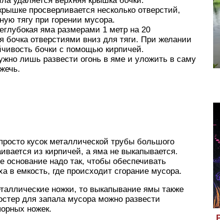
ла удаляется верхняя крышка бочки.
рышке просверливается несколько отверстий,
ную тягу при горении мусора.
глубокая яма размерами 1 метр на 20
я бочка отверстиями вниз для тяги. При желании
йчивость бочки с помощью кирпичей.
нужно лишь развести огонь в яме и уложить в саму
жечь.
 просто кусок металлической трубы большого
аивается из кирпичей, а яма не выкапывается.
е основание надо так, чтобы обеспечивать
а в емкость, где происходит сгорание мусора.
таллические ножки, то выкапывание ямы также
остер для запала мусора можно развести
порных ножек.