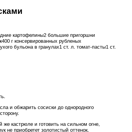
сками
средние картофелины2 большие пригоршни
к400 г консервированных рубленых
хого бульона в гранулах1 ст. л. томат-пасты1 ст.
ть.
асла и обжарить сосиски до однородного
сторону.
 же кастрюле и готовить на сильном огне,
ук не приобретет золотистый оттенок.