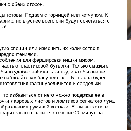
ки с обеих сторон.
ы готовы! Подаем с горчицей или кетчупом. К
рнир, но вкуснее всего они будут сочетаться с
та!
угие специи или изменить их количество в
предпочтениями.
особления для фаршировки кишки мясом,
 частью пластиковой бутылки. Только смажьте
было удобно набивать кишку, и чтобы она не
е набивайте колбасу плотно. Пусть она будет
риготовления фарш увеличится и сардельки
 то избавиться от него можно подержав ее в
рочки лавровых листов и ломтиков репчатого лука.
образования румяной корочки. Если вы хотите
едварительно отварите в течение 20 минут на