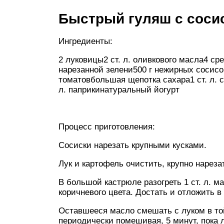
Быстрый гуляш с соси
Ингредиенты:
2 луковицы2 ст. л. оливкового масла4 
нарезанной зелени500 г нежирных сосисо
томатовбольшая щепотка сахара1 ст. л. су
л. паприкинатуральный йогурт
Процесс приготовления:
Сосиски нарезать крупными кусками.
Лук и картофель очистить, крупно нареза
В большой кастрюле разогреть 1 ст. л. м
коричневого цвета. Достать и отложить в 
Оставшееся масло смешать с луком в той
периодически помешивая, 5 минут, пока л