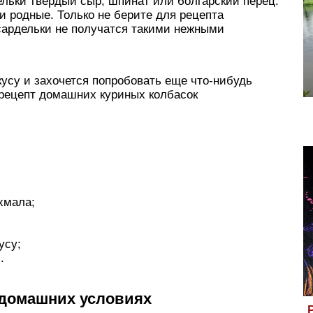
ельки твердый сыр, шпинат или болгарский перец.
и родные. Только не берите для рецепта
сардельки не получатся такими нежными
кусу и захочется попробовать еще что-нибудь
 рецепт домашних куриных колбасок
хмала;
усу;
.
 домашних условиях