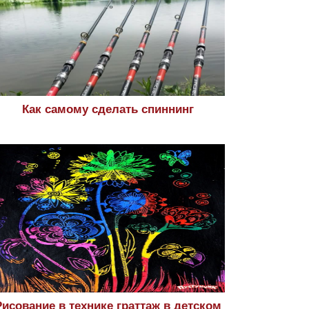
Как самому сделать спиннинг
Рисование в технике граттаж в детском