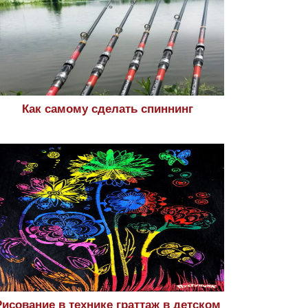
Как самому сделать спиннинг
Рисование в технике граттаж в детском