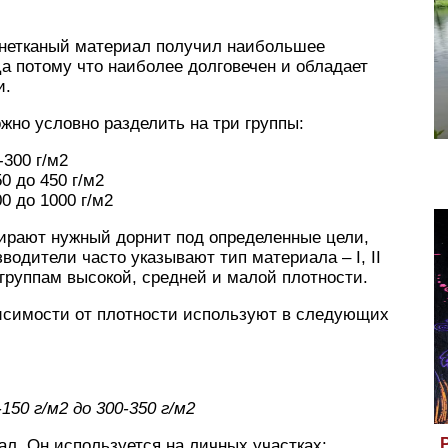
о нетканый материал получил наибольшее
а потому что наиболее долговечен и обладает
и.
жно условно разделить на три группы:
300 г/м2
0 до 450 г/м2
0 до 1000 г/м2
бирают нужный дорнит под определенные цели,
одители часто указывают тип материала – I, II
 группам высокой, средней и малой плотности.
висимости от плотности используют в следующих
0 г/м2 до 300-350 г/м2
л. Он используется на личных участках: