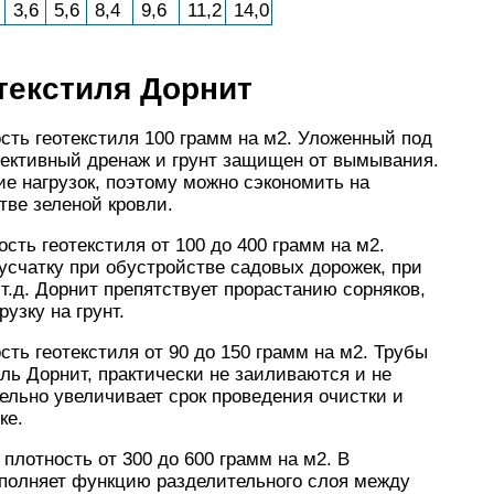
3,6
5,6
8,4
9,6
11,2
14,0
текстиля Дорнит
сть геотекстиля 100 грамм на м2. Уложенный под
ективный дренаж и грунт защищен от вымывания.
е нагрузок, поэтому можно сэкономить на
тве зеленой кровли.
сть геотекстиля от 100 до 400 грамм на м2.
счатку при обустройстве садовых дорожек, при
т.д. Дорнит препятствует прорастанию сорняков,
узку на грунт.
ть геотекстиля от 90 до 150 грамм на м2. Трубы
ль Дорнит, практически не заиливаются и не
ельно увеличивает срок проведения очистки и
ке.
плотность от 300 до 600 грамм на м2. В
полняет функцию разделительного слоя между