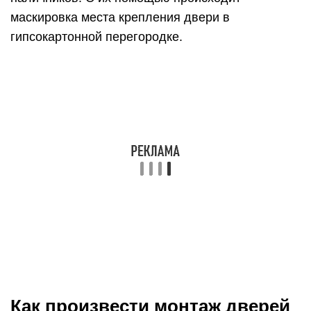
Как произвести монтаж дверей
Инструменты для монтажа гипсокартона.
При монтаже дверного полотна в
гипсокартонную перегородку необходимо
соблюдать последовательность. Для начала
собирают коробку. В зависимости от выбранной
двери короб может быть как пластиковым, так и
деревянным. Дверная коробка должна
подходить под готовый проем, с соблюдением
зазора между стеной и дверью не более 5 мм.