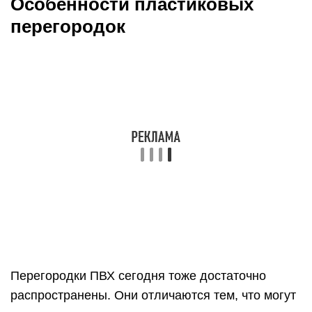
Особенности пластиковых
перегородок
Перегородки ПВХ сегодня тоже достаточно
распространены. Они отличаются тем, что могут
иметь раздвижную конструкцию и двери, что
уменьшает звукопоглощение. Раздвижная
офисная перегородка из пластика может
обладать алюминиевым каркасом и
наполнением, которое обеспечивает еще и
полную визуальную изоляцию. Алюминиевая
перегородка рздвижного типа позволяет
заполнить широкий дверной проем.
При необходимости пластиковую конструкцию
можно сдвинуть к одной из стен, расширив
пространство. Монтаж таких перегородок