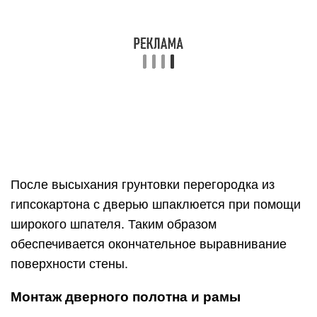
широкого шпателя. Таким образом
обеспечивается окончательное выравнивание
поверхности стены.
Монтаж дверного полотна и рамы
Установка
двери в гипсокартонную перегородку
начинается с монтажа рамы в дверной проем.
Процедура выполняется с помощью саморезов,
клиньев и монтажной
пены. При наличии уже
собранного короба с установленными петлями
производится его вставка в проем с
соблюдением монтажных зазоров. По периметру
конструкции между рамой и перегородкой
выставляются клинья.