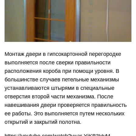
отверстия второй части механизма. После
навешивания двери проверяется правильность
ее работы. Это выполняется путем нескольких
открытий и закрытий полотна.
https://youtube.com/watch?v=ar-YjKB3HyM
Если на этом этапе не возникает трудностей, то
дверь установлена правильно и можно
приступать к задувке монтажной пеной
технологических зазоров между рамой и стеной.
Для этого дверь необходимо закрыть либо
разместить в проеме распорки. Задувка пеной
производится поэтапно и небольшими порциями.
Окончательная отделка стен
Для создания эстетического вида, стена