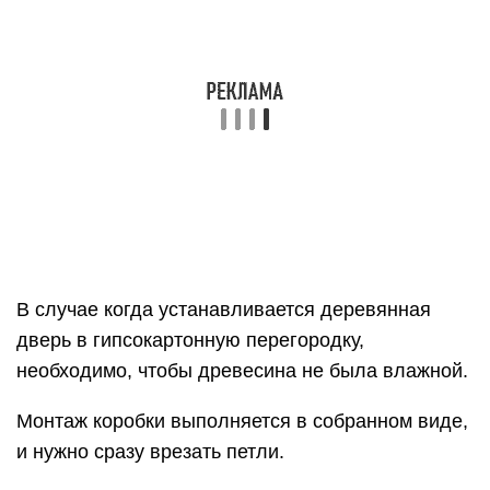
дверь в гипсокартонную перегородку,
необходимо, чтобы древесина не была влажной.
Монтаж коробки выполняется в собранном виде,
и нужно сразу врезать петли.
При установке каркаса двери необходимо
соблюдать аккуратность.
Вставив короб, его выравнивают и фиксируют
клиньями.
Схема установки каркаса дверного проема: а —
изготовление боковины перекладины; б —
перекладина с боковинами; в — стойка дверного
проема со вставными уголками и перекладиной
с боковиной: 1 — ПС-профиль, 2 — ПН-профиль,
3 — перекладина, 4 — шуруп, 5 — вставной