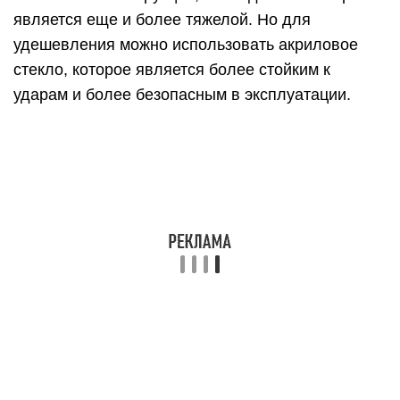
Пластиковые перегородки раздвижного типа
можно сделать полностью убирающимися в
карман, что при необходимости исключает
визуальные границы между комнатами. Если
есть желание самостоятельно изготовить
пластиковую перегородку, можно выполнить
каркас из бруса, который обшивается
декоративными панелями. Но если использовать
пластик в качестве наполнения, то он тоже будет
отличаться хрупкостью, особенно дешевые его
версии.