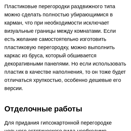
Отделочные работы
Для придания гипсокартонной перегородке
цельного эстетического вида необходимо
осуществить ряд процедур. Всю работу можно
условно разделить на несколько этапов:
Нанесение штукатурной основы;
Выравнивание поверхности стены;
Установка двери в гипсокартонной перегородке;
Окончательная отделка стен.
Нанесение штукатурной основы
Для осуществления качественной маскировки
всех стыков гипсокартонных плит и мест их
крепления используется стартовая