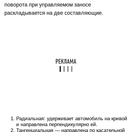
Радиальная: удерживает автомобиль на кривой
и направлена перпендикулярно ей.
Тангенциальная — направлена по касательной
к траектории и осуществляет движение.
Причём перераспределять мощность мотора,
вкладываемую в каждую составляющую часть,
очень легко (теоретически): чем больше угол
заноса, тем меньшая доля мощности идет на
движение вперед. А большая — на
противодействие центробежной силе. И
наоборот: чем меньше угол, тем динамичнее
ускорение и меньше сила, удерживающая
автомобиль на кривой. На практике овладеть
искусством дрифта довольно сложно, требуются