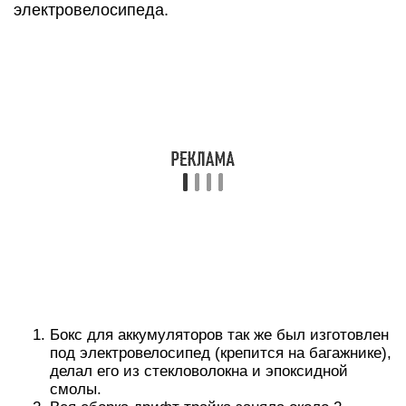
электровелосипеда.
Бокс для аккумуляторов так же был изготовлен
под электровелосипед (крепится на багажнике),
делал его из стекловолокна и эпоксидной
смолы.
Вся сборка дрифт трайка заняла около 2
месяцев.
Естественно первый выезд был самим ярким,
море адреналина, визжание шин, запах паленой
резины,..
Больше фоток в Галерее.
Больше фоток тут
Дрифт как автоспорт
Дрифт — управляемый занос автомобиля при