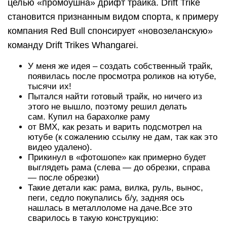
целью «промоушна» дрифт трайка. Drift Trike
становится признанным видом спорта, к примеру
компания Red Bull спонсирует «новозеланскую»
команду Drift Trikes Whangarei.
У меня же идея – создать собственный трайк,
появилась после просмотра роликов на ютубе,
тысячи их!
Пытался найти готовый трайк, но ничего из
этого не вышло, поэтому решил делать
сам. Купил на барахолке раму
от BMX, как резать и варить подсмотрел на
ютубе (к сожалению ссылку не дам, так как это
видео удалено).
Прикинул в «фотошопе» как примерно будет
выглядеть рама (слева — до обрезки, справа
— после обрезки)
Такие детали как: рама, вилка, руль, вынос,
пеги, седло покупались б/у, задняя ось
нашлась в металлоломе на даче.Все это
сварилось в такую конструкцию: