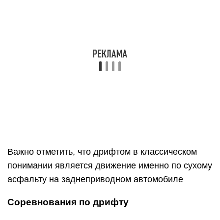
понимании является движение именно по сухому
асфальту на заднеприводном автомобиле
Соревнования по дрифту
Судейство
Уникальность дрифта заключается в том, что
соревнования идут не на время. При оценке
выступления гонщика учитывается несколько
параметров:
Траектория прохождения поворота —
существуют специально обозначенные точки,
проезжая рядом с которыми гонщик может
получить больше очков, чем обычно.
Угол к траектории — чем он больше, тем выше
оценка
Скорость (средняя скорость — 130 км/ч)