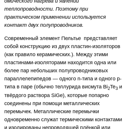
омического нагрева и явлений
теплопроводности. Поэтому при
практическом применении используется
контакт двух полупроводников.
Современный элемент Пельтье представляет
собой конструкцию из двух пластин-изоляторов
(как правило керамических.). Между этими
пластинами-изоляторами находится одна или
более пар небольших полупроводниковых
параллелепипедов — одного n-типа и одного p-
типа в паре (обычно теллурида висмута Bi
Te
и
2
3
твёрдого раствора SiGe), которые попарно
соединены при помощи металлических
перемычек. Металлические перемычки
одновременно служат термическими контактами
и изолированы непроводящей плёнкой или